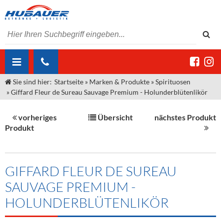
Sie sind hier:
Startseite
»
Marken & Produkte
»
Spirituosen
ÜBER UNS
»
Giffard Fleur de Sureau Sauvage Premium - Holunderblütenlikör
AKTUELLES
Jobs
vorheriges
Übersicht
nächstes Produkt
MARKEN & PRODUKTE
Unser Liefergebiet
Angebote Gastronomie & Großhandel
Produkt
Gastronomie
DIENSTLEISTUNGEN
Unser Team
Innovation - Die Neue Art des Bierzapfens
Weine & Schaumwein
"DroughtMaster"
Großhandel
Kontakt
Sirup
Kommisionskauf & Lieferbedingungen
GIFFARD FLEUR DE SUREAU
SAUVAGE PREMIUM -
Neuigkeiten
Spirituosen
Fremddienstleistungen
HOLUNDERBLÜTENLIKÖR
Termine
Bier