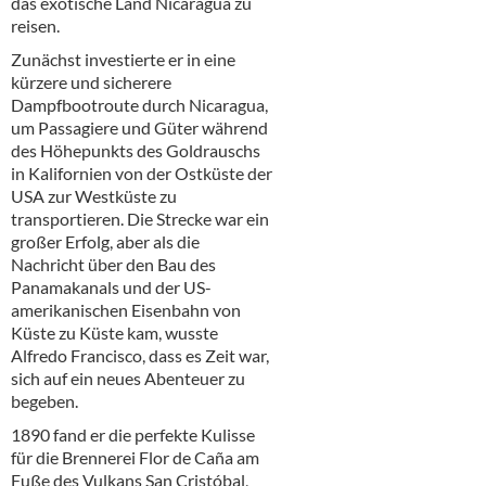
das exotische Land Nicaragua zu
Alkoholfreie Getränke
reisen.
Öle & Küchenartikel
Zunächst investierte er in eine
kürzere und sicherere
Kaffee
Dampfbootroute durch Nicaragua,
um Passagiere und Güter während
Barzubehör
des Höhepunkts des Goldrauschs
in Kalifornien von der Ostküste der
Equipment
USA zur Westküste zu
transportieren. Die Strecke war ein
Verpackung
großer Erfolg, aber als die
Nachricht über den Bau des
Hygieneartikel & Desinfektion
Panamakanals und der US-
amerikanischen Eisenbahn von
Küste zu Küste kam, wusste
Alfredo Francisco, dass es Zeit war,
sich auf ein neues Abenteuer zu
begeben.
1890 fand er die perfekte Kulisse
für die Brennerei Flor de Caña am
Fuße des Vulkans San Cristóbal,