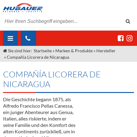
Sie sind hier:
Startseite
»
Marken & Produkte
»
Hersteller
ÜBER UNS
»
Compañía Licorera de Nicaragua
AKTUELLES
Jobs
COMPAÑÍA LICORERA DE
MARKEN & PRODUKTE
Unser Liefergebiet
Angebote Gastronomie & Großhandel
NICARAGUA
Gastronomie
DIENSTLEISTUNGEN
Unser Team
Innovation - Die Neue Art des Bierzapfens
Weine & Schaumwein
Die Geschichte begann 1875, als
"DroughtMaster"
Großhandel
Kontakt
Sirup
Kommisionskauf & Lieferbedingungen
Alfredo Francisco Pellas Canessa,
ein junger Abenteurer aus Genua,
Neuigkeiten
Spirituosen
Fremddienstleistungen
Italien, alles riskierte, indem er
seine Familie und den Komfort des
Termine
Bier
alten Kontinents zurückließ, um in