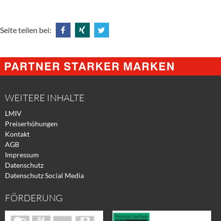
Seite teilen bei:
Share
Share
Tweet
@
@
@
Facebook
Xing
Twitter
WEITERE INHALTE
LMIV
Preiserhöhungen
Kontakt
AGB
Impressum
Datenschutz
Datenschutz Social Media
FÖRDERUNG