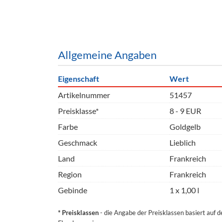
Barzubeh
Ausschankwagen
Equipme
Gläser
Verpack
Allgemeine Angaben
Kühlanhänger
Hygienear
Eigenschaft
Wert
Theken + Zubehör
Artikelnummer
51457
Preisklasse*
8 - 9 EUR
Farbe
Goldgelb
Geschmack
Lieblich
Land
Frankreich
Region
Frankreich
Gebinde
1 x 1,00 l
* Preisklassen
- die Angabe der Preisklassen basiert auf 