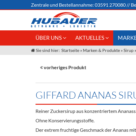
Zentrale und
Bestellannahme:
03591 270080
//
Be
ÜBER UNS
AKTUELLES
MARKE
Sie sind hier:
Startseite
»
Marken & Produkte
»
Sirup
Jobs
Angebote Gastronomie &
Weine &
Großhandel
Unser Liefergebiet
Sirup
vorheriges Produkt
Innovation - Die Neue Art des
Unser Team
Bierzapfens "DroughtMaster"
Spirituos
Kontakt
Fassbier + Zubehör
Neuigkeiten
Bier
GIFFARD ANANAS SIR
Termine
Alkoholf
Reiner Zuckersirup aus konzentriertem Ananassa
Öle & Kü
Ohne Konservierungsstoffe.
Kaffee
Der extrem fruchtige Geschmack der Ananas mit 