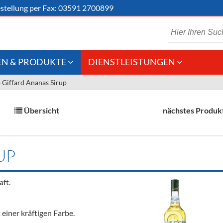
stellung
per Fax: 03591 2700899
N & PRODUKTE
DIENSTLEISTUNGEN
»
Giffard Ananas Sirup
 Schaumwein
Gastronomie
Kommisionskauf &
Lieferbedingungen
Großhandel
Übersicht
nächstes Produk
Fremddienstleistungen
en
UP
reie Getränke
ft.
chenartikel
einer kräftigen Farbe.