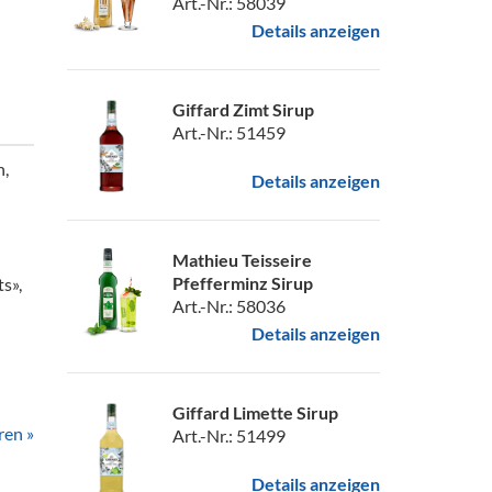
Art.-Nr.: 58039
Details anzeigen
Giffard Zimt Sirup
Art.-Nr.: 51459
n,
Details anzeigen
Mathieu Teisseire
Pfefferminz Sirup
s»,
Art.-Nr.: 58036
Details anzeigen
Giffard Limette Sirup
ren »
Art.-Nr.: 51499
Details anzeigen