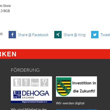
im Sinne
§13 BGB
i:
Share @ Facebook
Share @ Xing
Tweet
FÖRDERUNG
Wir werden digital
Wir sind Mitglied in der