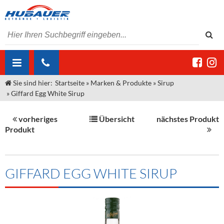
Sie sind hier:
Startseite
»
Marken & Produkte
»
Sirup
ÜBER UNS
»
Giffard Egg White Sirup
AKTUELLES
Jobs
vorheriges
Übersicht
nächstes Produkt
MARKEN & PRODUKTE
Unser Liefergebiet
Angebote Gastronomie & Großhandel
Produkt
Gastronomie
DIENSTLEISTUNGEN
Unser Team
Innovation - Die Neue Art des Bierzapfens
Weine & Schaumwein
"DroughtMaster"
Großhandel
Kontakt
Sirup
Kommisionskauf & Lieferbedingungen
GIFFARD EGG WHITE SIRUP
Neuigkeiten
Spirituosen
Fremddienstleistungen
Termine
Bier