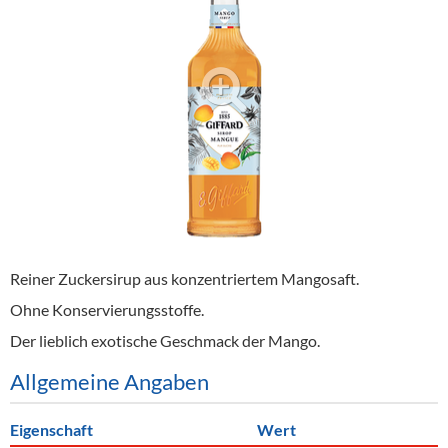
Alkoholfreie Getränke
Öle & Küchenartikel
Kaffee
Barzubehör
Equipment
Verpackung
Hygieneartikel & Desinfektion
Reiner Zuckersirup aus konzentriertem Mangosaft.
Ohne Konservierungsstoffe.
Der lieblich exotische Geschmack der Mango.
Allgemeine Angaben
Eigenschaft
Wert