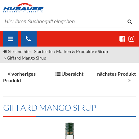
Sie sind hier:
Startseite
»
Marken & Produkte
»
Sirup
ÜBER UNS
»
Giffard Mango Sirup
AKTUELLES
Jobs
vorheriges
Übersicht
nächstes Produkt
MARKEN & PRODUKTE
Unser Liefergebiet
Angebote Gastronomie & Großhandel
Produkt
Gastronomie
DIENSTLEISTUNGEN
Unser Team
Innovation - Die Neue Art des Bierzapfens
Weine & Schaumwein
"DroughtMaster"
Großhandel
Kontakt
Sirup
Kommisionskauf & Lieferbedingungen
GIFFARD MANGO SIRUP
Neuigkeiten
Spirituosen
Fremddienstleistungen
Termine
Bier