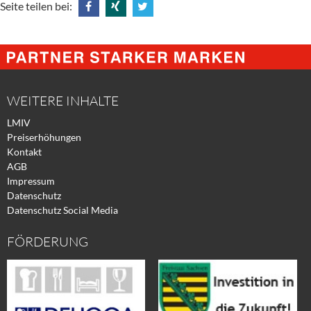
Seite teilen bei:
Share
Share
Tweet
@
@
@
Facebook
Xing
Twitter
WEITERE INHALTE
LMIV
Preiserhöhungen
Kontakt
AGB
Impressum
Datenschutz
Datenschutz Social Media
FÖRDERUNG