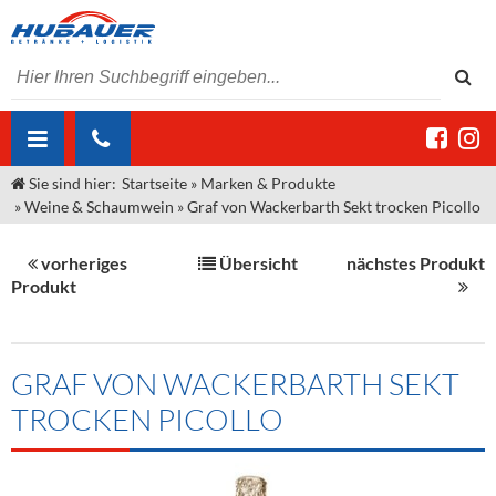
Sie sind hier:
Startseite
»
Marken & Produkte
ÜBER UNS
»
Weine & Schaumwein
»
Graf von Wackerbarth Sekt trocken Picollo
AKTUELLES
Jobs
vorheriges
Übersicht
nächstes Produkt
MARKEN & PRODUKTE
Unser Liefergebiet
Angebote Gastronomie & Großhandel
Produkt
Gastronomie
DIENSTLEISTUNGEN
Unser Team
Innovation - Die Neue Art des Bierzapfens
Weine & Schaumwein
"DroughtMaster"
Großhandel
Kontakt
Sirup
Kommisionskauf & Lieferbedingungen
GRAF VON WACKERBARTH SEKT
TROCKEN PICOLLO
Neuigkeiten
Spirituosen
Fremddienstleistungen
Termine
Bier