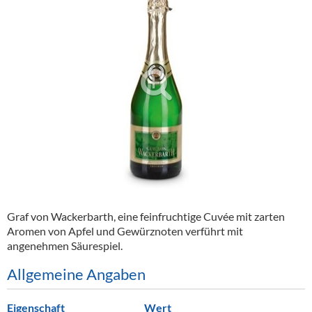
Alkoholfreie Getränke
Öle & Küchenartikel
Kaffee
Barzubehör
Equipment
Verpackung
Hygieneartikel & Desinfektion
Graf von Wackerbarth, eine feinfruchtige Cuvée mit zarten
Aromen von Apfel und Gewürznoten verführt mit
angenehmen Säurespiel.
Allgemeine Angaben
Eigenschaft
Wert