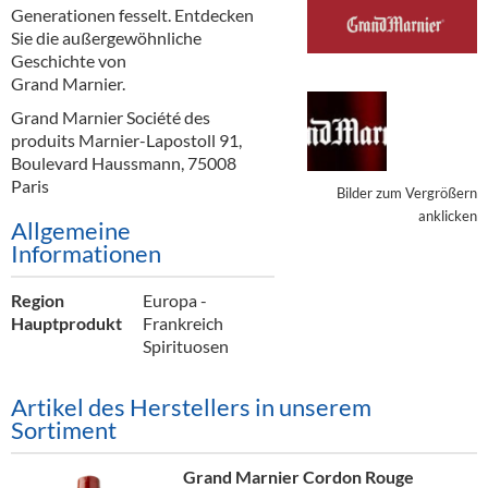
Alkoholfreie Getränke
Generationen fesselt. Entdecken
Sie die außergewöhnliche
Öle & Küchenartikel
Geschichte von
Grand Marnier.
Kaffee
Grand Marnier Société des
produits Marnier-Lapostoll 91,
Barzubehör
Boulevard Haussmann, 75008
Paris
Equipment
Bilder zum Vergrößern
anklicken
Allgemeine
Verpackung
Informationen
Hygieneartikel & Desinfektion
Region
Europa -
Hauptprodukt
Frankreich
Spirituosen
Artikel des Herstellers in unserem
Sortiment
Grand Marnier Cordon Rouge