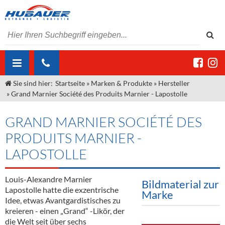
Sie sind hier:
Startseite
»
Marken & Produkte
»
Hersteller
ÜBER UNS
»
Grand Marnier Société des Produits Marnier - Lapostolle
AKTUELLES
Jobs
GRAND MARNIER SOCIÉTÉ DES
MARKEN & PRODUKTE
Unser Liefergebiet
Angebote Gastronomie & Großhandel
PRODUITS MARNIER -
Gastronomie
DIENSTLEISTUNGEN
Unser Team
Innovation - Die Neue Art des Bierzapfens
Weine & Schaumwein
LAPOSTOLLE
"DroughtMaster"
Großhandel
Kontakt
Sirup
Kommisionskauf & Lieferbedingungen
Louis-Alexandre Marnier
Bildmaterial zur
Neuigkeiten
Spirituosen
Fremddienstleistungen
Lapostolle hatte die exzentrische
Marke
Idee, etwas Avantgardistisches zu
Termine
Bier
kreieren - einen „Grand“ -Likör, der
die Welt seit über sechs