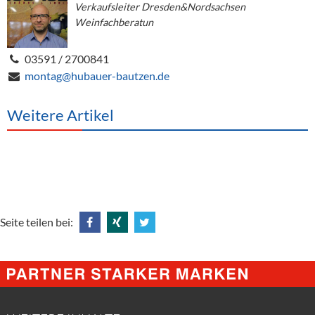
Verkaufsleiter Dresden&Nordsachsen
Weinfachberatun
03591 / 2700841
montag@hubauer-bautzen.de
Weitere Artikel
Seite teilen bei:
Share
Share
Tweet
@
@
@
Facebook
Xing
Twitter