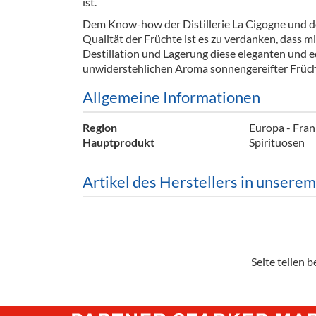
ist.
Barzubeh
Dem Know-how der Distillerie La Cigogne und 
Qualität der Früchte ist es zu verdanken, dass m
Ausschankwagen
Equipme
Destillation und Lagerung diese eleganten und 
unwiderstehlichen Aroma sonnengereifter Früc
Gläser
Verpack
Allgemeine Informationen
Kühlanhänger
Hygienear
Region
Europa - Fran
Theken + Zubehör
Hauptprodukt
Spirituosen
Artikel des Herstellers in unsere
Seite teilen be