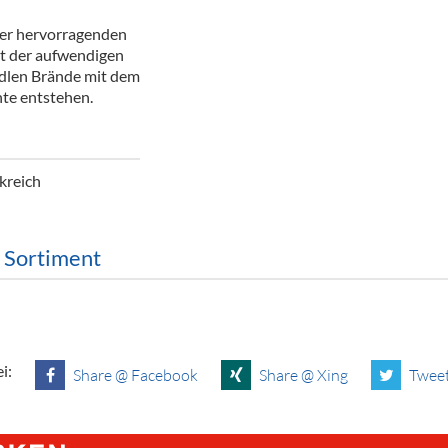
ör
der hervorragenden
it der aufwendigen
nt
edlen Brände mit dem
hte entstehen.
ung
tikel & Desinfektion
kreich
m Sortiment
i:
Share @ Facebook
Share @ Xing
Tweet