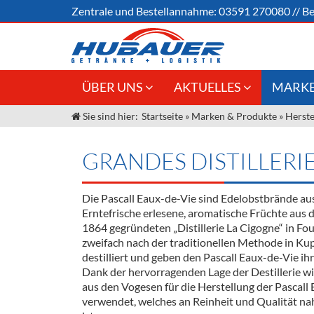
Zentrale und
Bestellannahme:
03591 270080
//
Be
ÜBER UNS
AKTUELLES
MARKE
Sie sind hier:
Startseite
»
Marken & Produkte
»
Herste
Jobs
Angebote Gastronomie &
Weine &
Großhandel
Unser Liefergebiet
Sirup
GRANDES DISTILLERI
Innovation - Die Neue Art des
Unser Team
Bierzapfens "DroughtMaster"
Spirituos
Die Pascall Eaux-de-Vie sind Edelobstbrände au
Kontakt
Fassbier + Zubehör
Neuigkeiten
Bier
Erntefrische erlesene, aromatische Früchte aus
1864 gegründeten „Distillerie La Cigogne“ in Fo
Termine
Alkoholf
zweifach nach der traditionellen Methode in Ku
destilliert und geben den Pascall Eaux-de-Vie ih
Öle & Kü
Dank der hervorragenden Lage der Destillerie w
aus den Vogesen für die Herstellung der Pascall
Kaffee
verwendet, welches an Reinheit und Qualität n