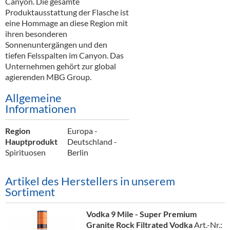
Canyon. Die gesamte
Alkoholfreie Getränke
Produktausstattung der Flasche ist
eine Hommage an diese Region mit
Öle & Küchenartikel
ihren besonderen
Sonnenuntergängen und den
Kaffee
tiefen Felsspalten im Canyon. Das
Unternehmen gehört zur global
Barzubehör
agierenden MBG Group.
Equipment
Allgemeine
Informationen
Verpackung
Region
Hygieneartikel & Desinfektion
Europa -
Hauptprodukt
Deutschland -
Spirituosen
Berlin
Artikel des Herstellers in unserem
Sortiment
Vodka 9 Mile - Super Premium
Granite Rock Filtrated Vodka
Art.-Nr.: