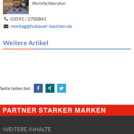
Weinfachberatun
03591 / 2700841
montag@hubauer-bautzen.de
Weitere Artikel
Seite teilen bei:
Share
Share
Tweet
@
@
@
Facebook
Xing
Twitter
WEITERE INHALTE