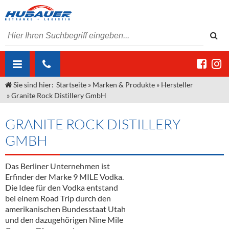
Sie sind hier:
Startseite
»
Marken & Produkte
»
Hersteller
ÜBER UNS
»
Granite Rock Distillery GmbH
AKTUELLES
Jobs
GRANITE ROCK DISTILLERY
MARKEN & PRODUKTE
Unser Liefergebiet
Angebote Gastronomie & Großhandel
GMBH
Gastronomie
DIENSTLEISTUNGEN
Unser Team
Innovation - Die Neue Art des Bierzapfens
Weine & Schaumwein
Das Berliner Unternehmen ist
"DroughtMaster"
Großhandel
Kontakt
Sirup
Kommisionskauf & Lieferbedingungen
Erfinder der Marke 9 MILE Vodka.
Die Idee für den Vodka entstand
Neuigkeiten
Spirituosen
Fremddienstleistungen
bei einem Road Trip durch den
amerikanischen Bundesstaat Utah
Termine
Bier
und den dazugehörigen Nine Mile