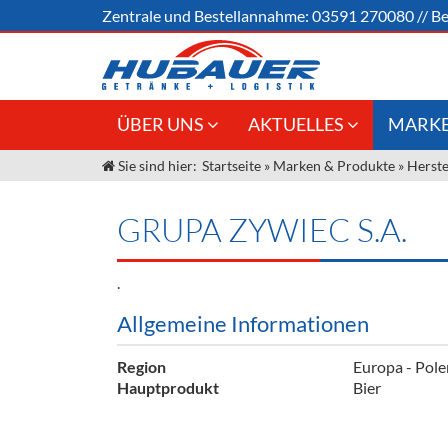
Zentrale und
Bestellannahme:
03591 270080
//
Be
ÜBER UNS
AKTUELLES
MARKE
Sie sind hier:
Startseite
»
Marken & Produkte
»
Herste
Jobs
Angebote Gastronomie &
Weine &
Großhandel
Unser Liefergebiet
Sirup
GRUPA ZYWIEC S.A.
Innovation - Die Neue Art des
Unser Team
Bierzapfens "DroughtMaster"
Spirituos
.
Kontakt
Fassbier + Zubehör
Neuigkeiten
Bier
Allgemeine Informationen
Termine
Alkoholf
Region
Europa - Pole
Öle & Kü
Hauptprodukt
Bier
Kaffee