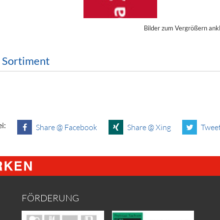
ör
Bilder zum Vergrößern ank
nt
ung
m Sortiment
tikel & Desinfektion
i:
Share @ Facebook
Share @ Xing
Tweet
FÖRDERUNG