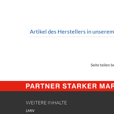
Barzubeh
Ausschankwagen
Equipme
Gläser
Verpack
Artikel des Herstellers in unsere
Kühlanhänger
Hygienear
Theken + Zubehör
Seite teilen be
WEITERE INHALTE
LMIV