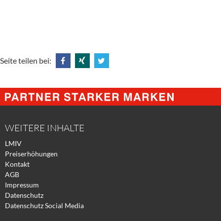
Seite teilen bei:
Share
Share
Tweet
@
@
@
Facebook
Xing
Twitter
WEITERE INHALTE
LMIV
Preiserhöhungen
Kontakt
AGB
Impressum
Datenschutz
Datenschutz Social Media