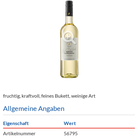
Alkoholfreie Getränke
Öle & Küchenartikel
Kaffee
Barzubehör
Equipment
Verpackung
Hygieneartikel & Desinfektion
fruchtig, kraftvoll, feines Bukett, weinige Art
Allgemeine Angaben
Eigenschaft
Wert
Artikelnummer
56795