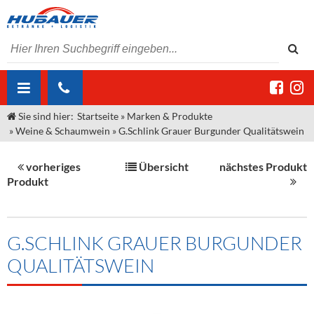
Sie sind hier:
Startseite
»
Marken & Produkte
ÜBER UNS
»
Weine & Schaumwein
»
G.Schlink Grauer Burgunder Qualitätswein
AKTUELLES
Jobs
vorheriges
Übersicht
nächstes Produkt
MARKEN & PRODUKTE
Unser Liefergebiet
Angebote Gastronomie & Großhandel
Produkt
Gastronomie
DIENSTLEISTUNGEN
Unser Team
Innovation - Die Neue Art des Bierzapfens
Weine & Schaumwein
"DroughtMaster"
Großhandel
Kontakt
Sirup
Kommisionskauf & Lieferbedingungen
G.SCHLINK GRAUER BURGUNDER
QUALITÄTSWEIN
Neuigkeiten
Spirituosen
Fremddienstleistungen
Termine
Bier