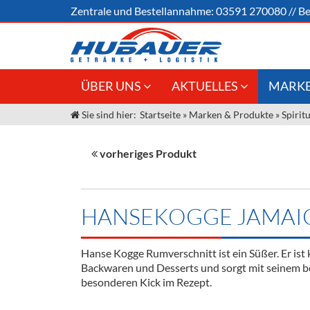
Zentrale und
Bestellannahme:
03591 270080
//
Be
ÜBER UNS
AKTUELLES
MARKE
Sie sind hier:
Startseite
»
Marken & Produkte
»
Spirit
Jobs
Angebote Gastronomie &
Weine &
Großhandel
Unser Liefergebiet
Sirup
vorheriges Produkt
Innovation - Die Neue Art des
Unser Team
Bierzapfens "DroughtMaster"
Spirituos
Kontakt
Fassbier + Zubehör
Neuigkeiten
Bier
HANSEKOGGE JAMAI
Termine
Alkoholf
Hanse Kogge Rumverschnitt ist ein Süßer. Er ist k
Öle & Kü
Backwaren und Desserts und sorgt mit seinem 
besonderen Kick im Rezept.
Kaffee