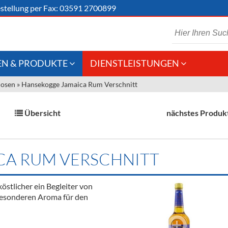
stellung
per Fax: 03591 2700899
N & PRODUKTE
DIENSTLEISTUNGEN
uosen
»
Hansekogge Jamaica Rum Verschnitt
 Schaumwein
Gastronomie
Kommisionskauf &
Lieferbedingungen
Großhandel
Übersicht
nächstes Produk
Fremddienstleistungen
en
CA RUM VERSCHNITT
reie Getränke
östlicher ein Begleiter von
chenartikel
besonderen Aroma für den