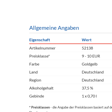
Barzubeh
Ausschankwagen
Equipme
Gläser
Verpack
Allgemeine Angaben
Kühlanhänger
Hygienear
Eigenschaft
Wert
Theken + Zubehör
Artikelnummer
52138
Preisklasse*
9 - 10 EUR
Farbe
Goldgelb
Land
Deutschland
Region
Deutschland
Alkoholgehalt
37,5 %
Gebinde
1 x 0,70 l
* Preisklassen
- die Angabe der Preisklassen basiert auf 