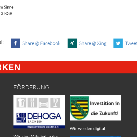
im Sinne
§13 BGB
i:
Share @ Facebook
Share @ Xing
Tweet
FÖRDERUNG
Wir werden digital
Wir sind Mitglied in der