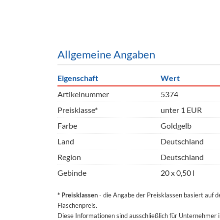
Barzubeh
Ausschankwagen
Equipme
Gläser
Verpack
Allgemeine Angaben
Kühlanhänger
Hygienear
Eigenschaft
Wert
Theken + Zubehör
Artikelnummer
5374
Preisklasse*
unter 1 EUR
Farbe
Goldgelb
Land
Deutschland
Region
Deutschland
Gebinde
20 x 0,50 l
* Preisklassen
- die Angabe der Preisklassen basiert auf 
Flaschenpreis.
Diese Informationen sind ausschließlich für Unternehmer 