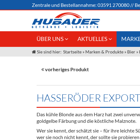
Zentrale und
Bestellannahme:
03591 270080
//
Be
ÜBER UNS
AKTUELLES
MARKE
Sie sind hier:
Startseite
»
Marken & Produkte
»
Bier
»
Jobs
Angebote Gastronomie &
Weine &
Großhandel
Unser Liefergebiet
Sirup
vorheriges Produkt
Innovation - Die Neue Art des
Unser Team
Bierzapfens "DroughtMaster"
Spirituos
Kontakt
Fassbier + Zubehör
Neuigkeiten
Bier
HASSERÖDER EXPOR
Termine
Alkoholf
Das kühle Blonde aus dem Harz hat zwei unverw
Öle & Kü
goldgelbe Färbung und die köstliche Malznote.
Wer sie kennt, der schätzt sie – für ihre leicht
Kaffee
wer sie noch nicht kennt, der sollte sie probieren