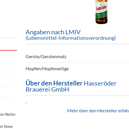
ör
nt
ung
Angaben nach LMIV
(Lebensmittel-Informationsverordnung)
tikel & Desinfektion
Gerste/Gerstenmalz
Hopfen/Hopfenartige
Über den Hersteller
Hasseröder
Brauerei GmbH
.
Mehr über den Hersteller erfah
dem Netto-
im Sinne