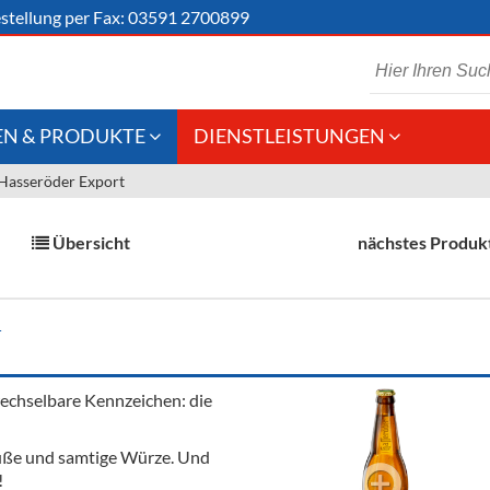
stellung
per Fax: 03591 2700899
N & PRODUKTE
DIENSTLEISTUNGEN
Hasseröder Export
 Schaumwein
Gastronomie
Kommisionskauf &
Lieferbedingungen
Großhandel
Übersicht
nächstes Produk
Fremddienstleistungen
en
T
reie Getränke
echselbare Kennzeichen: die
chenartikel
e Süße und samtige Würze. Und
!