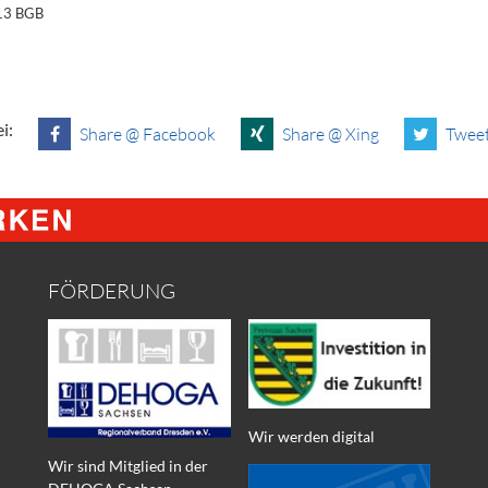
§13 BGB
i:
Share @ Facebook
Share @ Xing
Tweet
FÖRDERUNG
Wir werden digital
Wir sind Mitglied in der