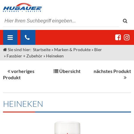
Sie sind hier:
Startseite
»
Marken & Produkte
»
Bier
ÜBER UNS
»
Fassbier + Zubehör
»
Heineken
AKTUELLES
Jobs
vorheriges
Übersicht
nächstes Produkt
MARKEN & PRODUKTE
Unser Liefergebiet
Angebote Gastronomie & Großhandel
Produkt
Gastronomie
DIENSTLEISTUNGEN
Unser Team
Innovation - Die Neue Art des Bierzapfens
Weine & Schaumwein
"DroughtMaster"
Großhandel
Kontakt
Sirup
Kommisionskauf & Lieferbedingungen
HEINEKEN
Neuigkeiten
Spirituosen
Fremddienstleistungen
Termine
Bier