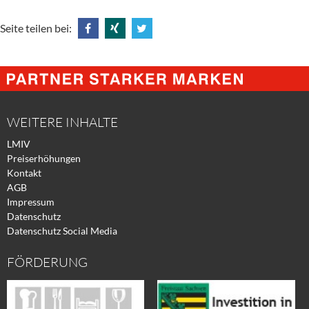
Seite teilen bei:
Share
Share
Tweet
@
@
@
Facebook
Xing
Twitter
WEITERE INHALTE
LMIV
Preiserhöhungen
Kontakt
AGB
Impressum
Datenschutz
Datenschutz Social Media
FÖRDERUNG