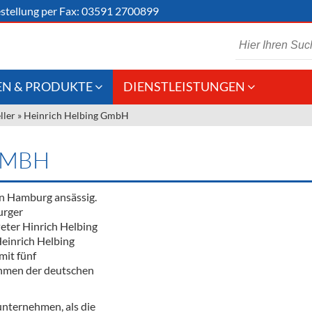
stellung
per Fax: 03591 2700899
N & PRODUKTE
DIENSTLEISTUNGEN
ller
»
Heinrich Helbing GmbH
 Schaumwein
Gastronomie
Kommisionskauf &
Lieferbedingungen
Großhandel
GMBH
Fremddienstleistungen
en
in Hamburg ansässig.
urger
eter Hinrich Helbing
reie Getränke
einrich Helbing
mit fünf
chenartikel
hmen der deutschen
unternehmen, als die