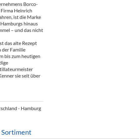
ternehmens Borco-
ör
 Firma Heinrich
hren, ist die Marke
nt
n Hamburgs hinaus
ümmel – und das nicht
ung
st das alte Rezept
tikel & Desinfektion
 der Familie
em bis zum heutigen
dige
tillateurmeister
Kenner sie seit über
tschland - Hamburg
m Sortiment