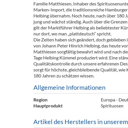
Familie Matthiesen, Inhaber des Spirituosenun
Barzubeh
Marken-Import,­ die traditionsreiche Hamburger
Helbing übernahm. Noch heute, nach über 180 Ja
Ausschankwagen
Equipme
jung und wächst ständig. Auch über die Grenze
gilt der Marktführer Helbing als beliebtester K
Gläser
Verpack
nur dort, wo man „plattdeutsch“ spricht.
Die Zeiten haben sich geändert, doch geblieben i
Kühlanhänger
Hygienear
von Johann Peter Hinrich Helbing, das heute von
Matthiesen sorgfältig bewahrt wird und nach d
Theken + Zubehör
Tage Helbing Kümmel produziert wird. Eine stän
Qualitätskontrolle durch unsere erfahrenen Des
sorgt für höchste, gleichbleibende Qualität, wie 
180 Jahren zu schätzen wissen.
Allgemeine Informationen
Region
Europa - Deu
Hauptprodukt
Spirituosen
Artikel des Herstellers in unsere