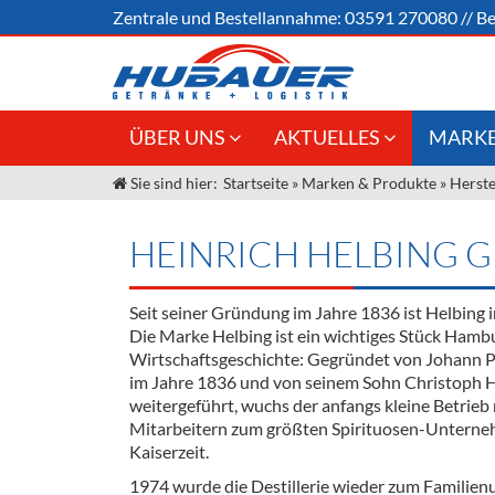
Zentrale und
Bestellannahme:
03591 270080
//
Be
ÜBER UNS
AKTUELLES
MARKE
Sie sind hier:
Startseite
»
Marken & Produkte
»
Herste
Jobs
Angebote Gastronomie &
Weine &
Großhandel
Unser Liefergebiet
Sirup
HEINRICH HELBING 
Innovation - Die Neue Art des
Unser Team
Bierzapfens "DroughtMaster"
Spirituos
Seit seiner Gründung im Jahre 1836 ist Helbing 
Kontakt
Fassbier + Zubehör
Neuigkeiten
Bier
Die Marke Helbing ist ein wichtiges Stück Hamb
Wirtschaftsgeschichte: Gegründet von Johann P
Termine
Alkoholf
im Jahre 1836 und von seinem Sohn Christoph H
weitergeführt, wuchs der anfangs kleine Betrieb 
Öle & Kü
Mitarbeitern zum größten Spirituosen-Unterne
Kaiserzeit.
Kaffee
1974 wurde die Destillerie wieder zum Familien