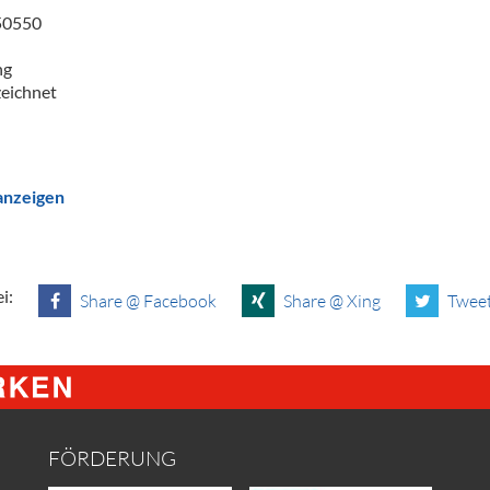
 50550
ng
eichnet
 anzeigen
i:
Share @ Facebook
Share @ Xing
Tweet
FÖRDERUNG