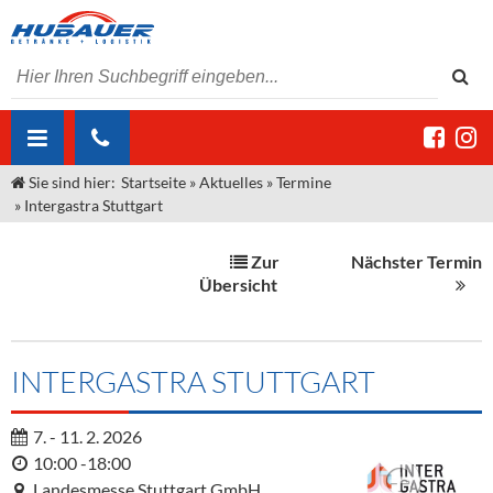
Sie sind hier:
Startseite
»
Aktuelles
»
Termine
ÜBER UNS
»
Intergastra Stuttgart
AKTUELLES
Jobs
Zur
Nächster Termin
MARKEN & PRODUKTE
Unser Liefergebiet
Angebote Gastronomie & Großhandel
Übersicht
Gastronomie
DIENSTLEISTUNGEN
Unser Team
Innovation - Die Neue Art des Bierzapfens
Weine & Schaumwein
"DroughtMaster"
Großhandel
Kontakt
Sirup
Kommisionskauf & Lieferbedingungen
INTERGASTRA STUTTGART
Neuigkeiten
Spirituosen
Fremddienstleistungen
7. - 11. 2. 2026
Termine
Bier
10:00 -18:00
Landesmesse Stuttgart GmbH,