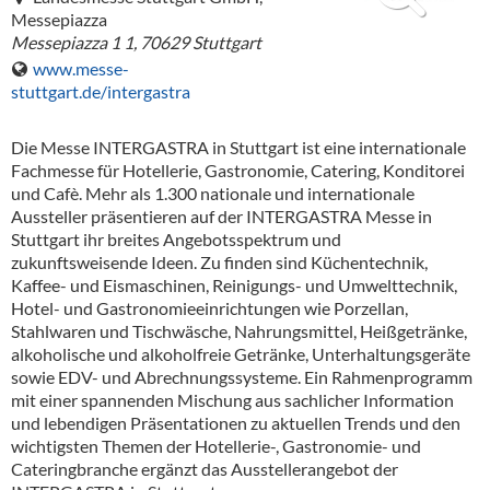
Alkoholfreie Getränke
Messepiazza
Messepiazza 1 1
,
70629
Stuttgart
Öle & Küchenartikel
www.messe-
stuttgart.de/intergastra
Kaffee
Barzubehör
Die Messe INTERGASTRA in Stuttgart ist eine internationale
Fachmesse für Hotellerie, Gastronomie, Catering, Konditorei
Equipment
und Cafè. Mehr als 1.300 nationale und internationale
Aussteller präsentieren auf der INTERGASTRA Messe in
Verpackung
Stuttgart ihr breites Angebotsspektrum und
zukunftsweisende Ideen. Zu finden sind Küchentechnik,
Hygieneartikel & Desinfektion
Kaffee- und Eismaschinen, Reinigungs- und Umwelttechnik,
Hotel- und Gastronomieeinrichtungen wie Porzellan,
Stahlwaren und Tischwäsche, Nahrungsmittel, Heißgetränke,
alkoholische und alkoholfreie Getränke, Unterhaltungsgeräte
sowie EDV- und Abrechnungssysteme. Ein Rahmenprogramm
mit einer spannenden Mischung aus sachlicher Information
und lebendigen Präsentationen zu aktuellen Trends und den
wichtigsten Themen der Hotellerie-, Gastronomie- und
Cateringbranche ergänzt das Ausstellerangebot der