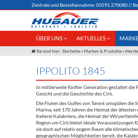
Zentrale und
Bestellannahme:
03591 270080
//
Be
ÜBER UNS
AKTUELLES
MARKE
Sie sind hier:
Startseite
»
Marken & Produkte
»
Herste
Jobs
Angebote Gastronomie &
Weine &
Großhandel
Unser Liefergebiet
Sirup
IPPOLITO 1845
Innovation - Die Neue Art des
Unser Team
Bierzapfens "DroughtMaster"
Spirituos
In mittlerweile fünfter Generation gestaltet die 
Kontakt
Fassbier + Zubehör
Neuigkeiten
Bier
Gesicht und die Geschichte des Cirò.
Die Fluten des Golfes von Tarent umspülen die 
Termine
Alkoholf
Marina, seit 170 Jahren die Heimat der älteste
Kellerei Kalabriens, die Heimat der Winzerfamilie
Öle & Kü
Region um Cirò bietet ideale Voraussetzungen f
sie doch auf relativ engem Raum alle klimatisch
Kaffee
geographischen Möglichkeiten bereit, die Kalabr