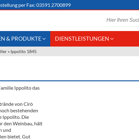
stellung
per Fax: 03591 2700899
N & PRODUKTE
DIENSTLEISTUNGEN
ller
»
Ippolito 1845
 Schaumwein
Gastronomie
Kommisionskauf &
Lieferbedingungen
Großhandel
Fremddienstleistungen
en
Familie Ippolito das
Strände von Cirò
reie Getränke
n noch bestehenden
 Ippolito. Die
chenartikel
ür den Weinbau, hält
en und
ien bietet. Gut