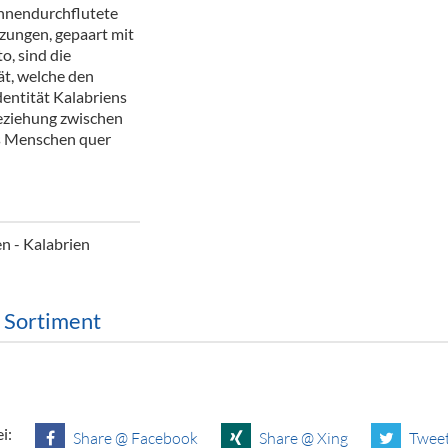
onnendurchflutete
ör
zungen, gepaart mit
o, sind die
nt
ät, welche den
entität Kalabriens
ung
Beziehung zwischen
es Menschen quer
tikel & Desinfektion
en - Kalabrien
m Sortiment
i:
Share @ Facebook
Share @ Xing
Tweet