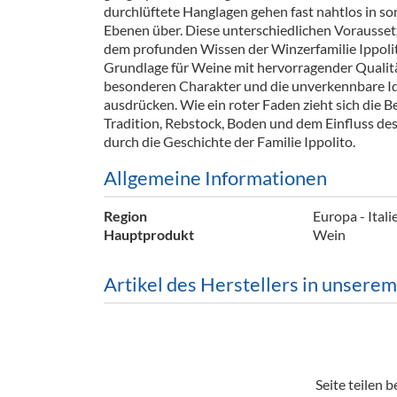
durchlüftete Hanglagen gehen fast nahtlos in s
Barzubeh
Ebenen über. Diese unterschiedlichen Vorausset
dem profunden Wissen der Winzerfamilie Ippolit
Ausschankwagen
Equipme
Grundlage für Weine mit hervorragender Qualit
besonderen Charakter und die unverkennbare Id
Gläser
Verpack
ausdrücken. Wie ein roter Faden zieht sich die 
Tradition, Rebstock, Boden und dem Einfluss d
Kühlanhänger
Hygienear
durch die Geschichte der Familie Ippolito.
Theken + Zubehör
Allgemeine Informationen
Region
Europa - Itali
Hauptprodukt
Wein
Artikel des Herstellers in unsere
Seite teilen be