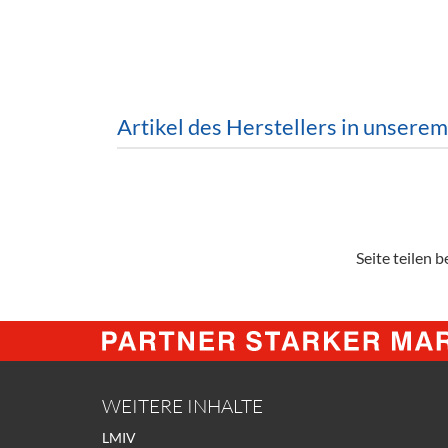
Barzubeh
Ausschankwagen
Equipme
Gläser
Verpack
Artikel des Herstellers in unsere
Kühlanhänger
Hygienear
Theken + Zubehör
Seite teilen be
WEITERE INHALTE
LMIV