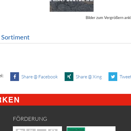
ör
Bilder zum Vergrößern ank
nt
ung
m Sortiment
tikel & Desinfektion
i:
Share @ Facebook
Share @ Xing
Tweet
FÖRDERUNG