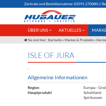
Zentrale und
Bestellannahme:
03591 270080
//
Be
ÜBER UNS
AKTUELLES
MARKE
Sie sind hier:
Startseite
»
Marken & Produkte
»
Herste
Jobs
Angebote Gastronomie &
Weine &
Großhandel
Unser Liefergebiet
Sirup
ISLE OF JURA
Innovation - Die Neue Art des
Unser Team
Bierzapfens "DroughtMaster"
Spirituos
.
Kontakt
Fassbier + Zubehör
Neuigkeiten
Bier
Allgemeine Informationen
Termine
Alkoholf
Region
Europa - Groß
Öle & Kü
Hauptprodukt
Schottland
Spirituosen
Kaffee