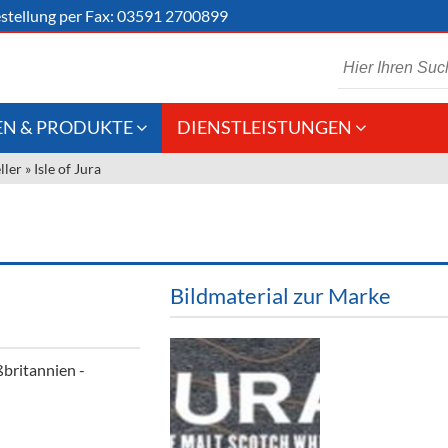
stellung
per Fax: 03591 2700899
N & PRODUKTE
DIENSTLEISTUNGEN
ller
»
Isle of Jura
 Schaumwein
Gastronomie
Kommisionskauf &
Lieferbedingungen
Großhandel
Fremddienstleistungen
en
Bildmaterial zur Marke
reie Getränke
britannien -
chenartikel