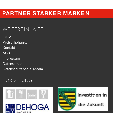
Share
Share
Tweet
@
@
@
Facebook
Xing
Twitter
WEITERE INHALTE
LMIV
Preiserhöhungen
Kontakt
AGB
Impressum
Datenschutz
Datenschutz Social Media
FÖRDERUNG