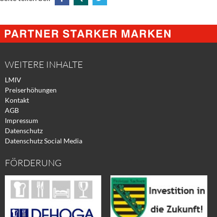
Share
Share
Tweet
@
@
@
Facebook
Xing
Twitter
WEITERE INHALTE
LMIV
Preiserhöhungen
Kontakt
AGB
Impressum
Datenschutz
Datenschutz Social Media
FÖRDERUNG