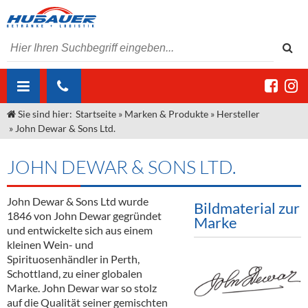
Sie sind hier:
Startseite
»
Marken & Produkte
»
Hersteller
ÜBER UNS
»
John Dewar & Sons Ltd.
AKTUELLES
Jobs
JOHN DEWAR & SONS LTD.
MARKEN & PRODUKTE
Unser Liefergebiet
Angebote Gastronomie & Großhandel
Gastronomie
John Dewar & Sons Ltd wurde
DIENSTLEISTUNGEN
Unser Team
Innovation - Die Neue Art des Bierzapfens
Weine & Schaumwein
Bildmaterial zur
1846 von John Dewar gegründet
Marke
"DroughtMaster"
Großhandel
Kontakt
Sirup
Kommisionskauf & Lieferbedingungen
und entwickelte sich aus einem
kleinen Wein- und
Neuigkeiten
Spirituosen
Fremddienstleistungen
Spirituosenhändler in Perth,
Schottland, zu einer globalen
Termine
Bier
Marke. John Dewar war so stolz
auf die Qualität seiner gemischten