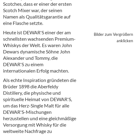
Alkoholfreie Getränke
Scotches, dass er einer der ersten
Scotch Mixer war, der seinen
Öle & Küchenartikel
Namen als Qualitätsgarantie auf
eine Flasche setzte.
Kaffee
Heute ist DEWAR'S einer der am
Bilder zum Vergrößern
schnellsten wachsenden Premium-
Barzubehör
anklicken
Whiskys der Welt. Es waren John
Dewars dynamische Söhne John
Equipment
Alexander und Tommy, die
DEWAR'S zu einem
Verpackung
internationalen Erfolg machten.
Hygieneartikel & Desinfektion
Als echte Inspiration gründeten die
Brüder 1898 die Aberfeldy
Distillery, die physische und
spirituelle Heimat von DEWAR'S,
um das Herz-Single Malt für alle
DEWAR'S-Mischungen
herzustellen und eine gleichmäßige
Versorgung mit Whisky für die
weltweite Nachfrage zu