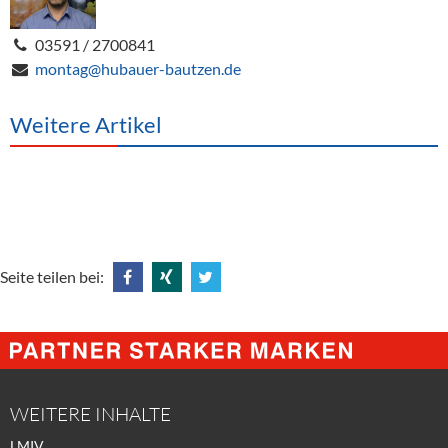
03591 / 2700841
montag@hubauer-bautzen.de
Weitere Artikel
Seite teilen bei:
Share
Share
Tweet
@
@
@
Facebook
Xing
Twitter
WEITERE INHALTE
LMIV