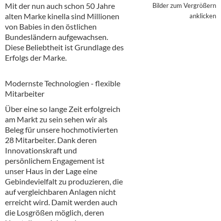
Alkoholfreie Getränke
Mit der nun auch schon 50 Jahre
Bilder zum Vergrößern
alten Marke kinella sind Millionen
anklicken
Öle & Küchenartikel
von Babies in den östlichen
Bundesländern aufgewachsen.
Kaffee
Diese Beliebtheit ist Grundlage des
Erfolgs der Marke.
Barzubehör
Modernste Technologien - flexible
Equipment
Mitarbeiter
Verpackung
Über eine so lange Zeit erfolgreich
am Markt zu sein sehen wir als
Hygieneartikel & Desinfektion
Beleg für unsere hochmotivierten
28 Mitarbeiter. Dank deren
Innovationskraft und
persönlichem Engagement ist
unser Haus in der Lage eine
Gebindevielfalt zu produzieren, die
auf vergleichbaren Anlagen nicht
erreicht wird. Damit werden auch
die Losgrößen möglich, deren