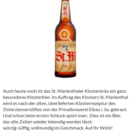
Alkoholfreie Getränke
Öle & Küchenartikel
Kaffee
Barzubehör
Equipment
Verpackung
Hygieneartikel & Desinfektion
Auch heute noch ist das St. Marienthaler Klosterbräu ein ganz
besonderes Klosterbier. Im Auftrag des Klosters St. Marienthal
wird es nach der alten, über­lieferten Klosterrezeptur des
Zisterzienser­­stiftes von der Privatbrauerei Eibau i. Sa. gebraut.
Und schon beim ersten Schluck spürt man: Dies ist ein Bier,
das alte Zeiten wieder lebendig werden lässt:
würzig-süffig, vollmundig im Geschmack. Auf Ihr Wohl!