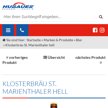
Sie sind hier:
Startseite
»
Marken & Produkte
»
Bier
ÜBER UNS
»
Klosterbräu St. Marienthaler hell
AKTUELLES
Jobs
vorheriges
Übersicht
nächstes Produkt
MARKEN & PRODUKTE
Unser Liefergebiet
Angebote Gastronomie & Großhandel
Produkt
Gastronomie
DIENSTLEISTUNGEN
Unser Team
Innovation - Die Neue Art des Bierzapfens
Weine & Schaumwein
"DroughtMaster"
Großhandel
Kontakt
Sirup
Kommisionskauf & Lieferbedingungen
KLOSTERBRÄU ST.
MARIENTHALER HELL
Neuigkeiten
Spirituosen
Fremddienstleistungen
Termine
Bier