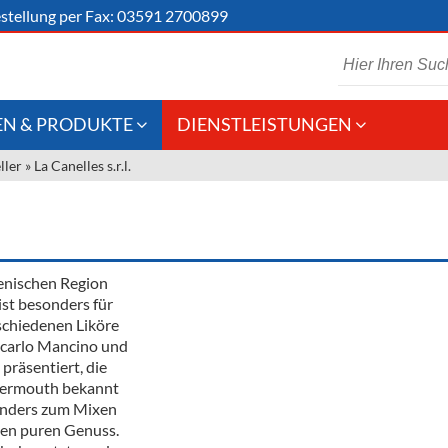
stellung
per Fax: 03591 2700899
N & PRODUKTE
DIENSTLEISTUNGEN
ller
»
La Canelles s.r.l.
 Schaumwein
Gastronomie
Kommisionskauf &
Lieferbedingungen
Großhandel
Fremddienstleistungen
en
ienischen Region
ist besonders für
rschiedenen Liköre
reie Getränke
carlo Mancino und
präsentiert, die
chenartikel
Vermouth bekannt
sonders zum Mixen
den puren Genuss.