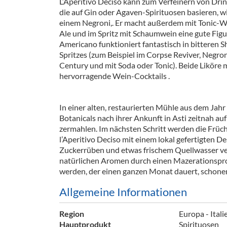
L‘Aperitivo Deciso kann zum Verfeinern von Dri
Barzubeh
die auf Gin oder Agaven-Spirituosen basieren, w
einem Negroni,. Er macht außerdem mit Tonic-Wa
Ausschankwagen
Equipme
Ale und im Spritz mit Schaumwein eine gute Figu
Americano funktioniert fantastisch in bitteren 
Gläser
Verpack
Spritzes (zum Beispiel im Corpse Reviver, Negron
Century und mit Soda oder Tonic). Beide Liköre 
Kühlanhänger
Hygienear
hervorragende Wein-Cocktails .
Theken + Zubehör
In einer alten, restaurierten Mühle aus dem Jah
Botanicals nach ihrer Ankunft in Asti zeitnah au
zermahlen. Im nächsten Schritt werden die Früch
l’Aperitivo Deciso mit einem lokal gefertigten Des
Zuckerrüben und etwas frischem Quellwasser ve
natürlichen Aromen durch einen Mazerationspro
werden, der einen ganzen Monat dauert, schonen
Allgemeine Informationen
Region
Europa - Itali
Hauptprodukt
Spirituosen