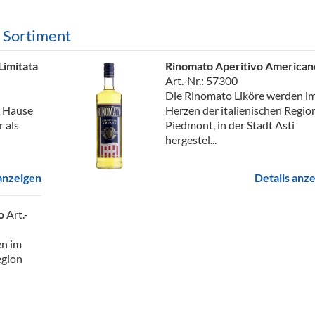
m Sortiment
Limitata
Rinomato Aperitivo American
Art.-Nr.: 57300
Die Rinomato Liköre werden i
m Hause
Herzen der italienischen Regio
 als
Piedmont, in der Stadt Asti
hergestel...
 anzeigen
Details anz
so
Art.-
en im
egion