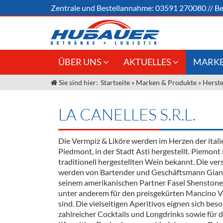
Zentrale und
Bestellannahme:
03591 270080
//
Be
ÜBER UNS
AKTUELLES
MARKE
Sie sind hier:
Startseite
»
Marken & Produkte
»
Herste
Jobs
Angebote Gastronomie &
Weine &
Großhandel
Unser Liefergebiet
Sirup
LA CANELLES S.R.L.
Innovation - Die Neue Art des
Unser Team
Bierzapfens "DroughtMaster"
Spirituos
Die Vermpiz & Liköre werden im Herzen der ital
Kontakt
Fassbier + Zubehör
Neuigkeiten
Bier
Piedmont, in der Stadt Asti hergestellt. Piemont 
traditionell hergestellten Wein bekannt. Die ve
Termine
Alkoholf
werden von Bartender und Geschäftsmann Gian
seinem amerikanischen Partner Fasel Shenstone 
Öle & Kü
unter anderem für den preisgekürten Mancino 
sind. Die vielseitigen Aperitivos eignen sich be
Kaffee
zahlreicher Cocktails und Longdrinks sowie für 