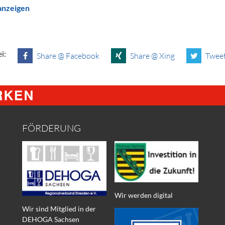
 anzeigen
i:
Share @ Facebook
Share @ Xing
Tweet
FÖRDERUNG
Wir werden digital
Wir sind Mitglied in der
DEHOGA Sachsen