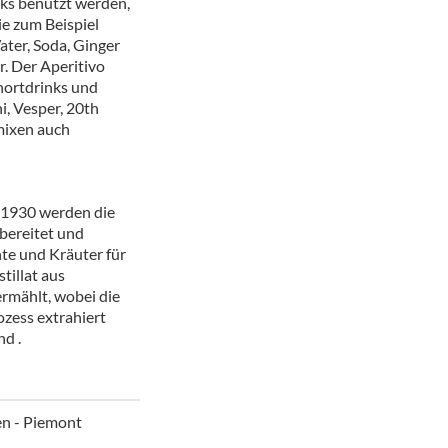
nks benutzt werden,
ör
ie zum Beispiel
ter, Soda, Ginger
nt
r. Der Aperitivo
Shortdrinks und
ung
i, Vesper, 20th
mixen auch
tikel & Desinfektion
r 1930 werden die
fbereitet und
te und Kräuter für
tillat aus
rmählt, wobei die
zess extrahiert
d .
en - Piemont