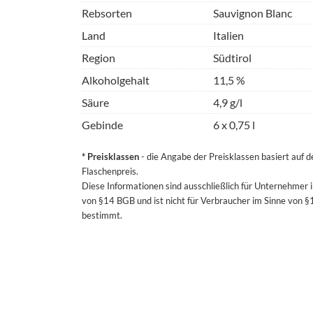
Rebsorten
Sauvignon Blanc
Land
Italien
Region
Südtirol
Alkoholgehalt
11,5 %
Säure
4,9 g/l
Gebinde
6 x 0,75 l
* Preisklassen
- die Angabe der Preisklassen basiert auf 
Flaschenpreis.
Diese Informationen sind ausschließlich für Unternehmer 
von §14 BGB und ist nicht für Verbraucher im Sinne von 
bestimmt.