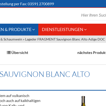
stellung
per Fax: 03591 2700899
N & PRODUKTE
DIENSTLEISTUNGEN
 & Schaumwein
»
Lageder FRAGMENT Sauvignon Blanc Alto Adige DOC
 Schaumwein
Gastronomie
Kommisionskauf &
Lieferbedingungen
Großhandel
Übersicht
nächstes Produk
Fremddienstleistungen
en
SAUVIGNON BLANC ALTO
reie Getränke
chenartikel
llem auf vulkanisch
och auch auf kalkhaltigen
l von Kalk- und