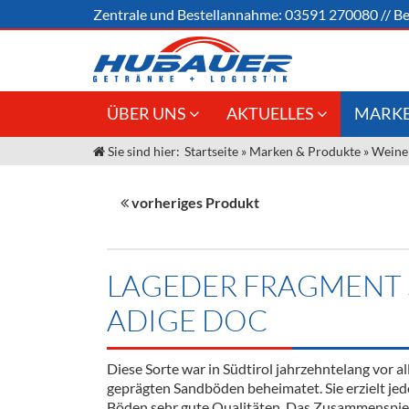
Zentrale und
Bestellannahme:
03591 270080
//
Be
ÜBER UNS
AKTUELLES
MARKE
Sie sind hier:
Startseite
»
Marken & Produkte
»
Weine
Jobs
Angebote Gastronomie &
Weine &
Großhandel
Unser Liefergebiet
Sirup
vorheriges Produkt
Innovation - Die Neue Art des
Unser Team
Bierzapfens "DroughtMaster"
Spirituos
Kontakt
Fassbier + Zubehör
Neuigkeiten
Bier
LAGEDER FRAGMENT 
Termine
Alkoholf
ADIGE DOC
Öle & Kü
Diese Sorte war in Südtirol jahrzehntelang vor a
Kaffee
geprägten Sandböden beheimatet. Sie erzielt jed
Böden sehr gute Qualitäten. Das Zusammenspie