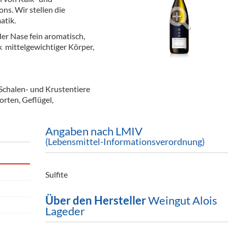
ör
ons. Wir stellen die
atik.
nt
der Nase fein aromatisch,
k mittelgewichtiger Körper,
ung
tikel & Desinfektion
 Schalen- und Krustentiere
orten, Geflügel,
Angaben nach LMIV
(Lebensmittel-Informationsverordnung)
Sulfite
Über den Hersteller
Weingut Alois
Lageder