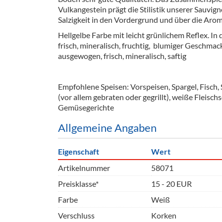
Barzubeh
Vulkangestein prägt die Stilistik unserer Sauvign
Salzigkeit in den Vordergrund und über die Arom
Ausschankwagen
Equipme
Hellgelbe Farbe mit leicht grünlichem Reflex. In 
frisch, mineralisch, fruchtig, blumiger Geschmac
Gläser
Verpack
ausgewogen, frisch, mineralisch, saftig
Kühlanhänger
Hygienear
Empfohlene Speisen: Vorspeisen, Spargel, Fisch,
Theken + Zubehör
(vor allem gebraten oder gegrillt), weiße Fleischs
Gemüsegerichte
Allgemeine Angaben
Eigenschaft
Wert
Artikelnummer
58071
Preisklasse*
15 - 20 EUR
Farbe
Weiß
Verschluss
Korken