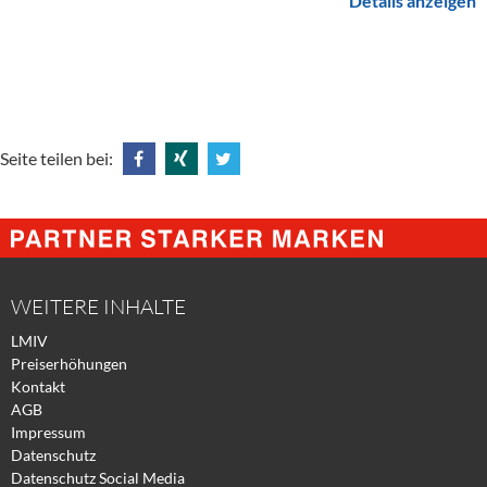
Details anzeigen
Seite teilen bei:
Share
Share
Tweet
@
@
@
Facebook
Xing
Twitter
WEITERE INHALTE
LMIV
Preiserhöhungen
Kontakt
AGB
Impressum
Datenschutz
Datenschutz Social Media