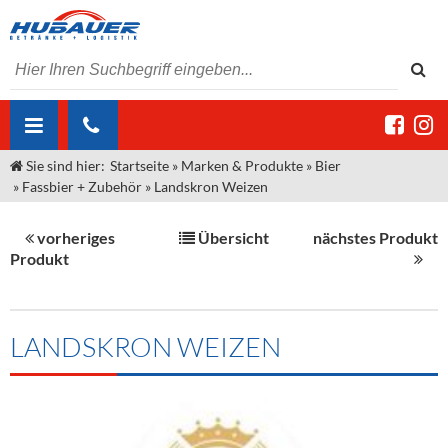
Sie sind hier:
Startseite
»
Marken & Produkte
»
Bier
ÜBER UNS
»
Fassbier + Zubehör
»
Landskron Weizen
AKTUELLES
Jobs
vorheriges
Übersicht
nächstes Produkt
MARKEN & PRODUKTE
Unser Liefergebiet
Angebote Gastronomie & Großhandel
Produkt
Gastronomie
DIENSTLEISTUNGEN
Unser Team
Innovation - Die Neue Art des Bierzapfens
Weine & Schaumwein
"DroughtMaster"
Großhandel
Kontakt
Sirup
Kommisionskauf & Lieferbedingungen
LANDSKRON WEIZEN
Neuigkeiten
Spirituosen
Fremddienstleistungen
Termine
Bier