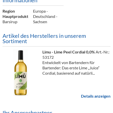
Informationen
Alkoholfreie Getränke
Region
Europa -
Öle & Küchenartikel
Hauptprodukt
Deutschland -
Barsirup
Sachsen
Kaffee
Barzubehör
Artikel des Herstellers in unserem
Sortiment
Equipment
Limu - Lime Peel Cordial 0,0%
Art.-Nr.:
Verpackung
53172
Entwickelt von Bartendern für
Hygieneartikel & Desinfektion
Bartender: Das erste Lime „Juice“
Cordial, basierend auf natürli...
Details anzeigen
Ihr Ansprechpartner