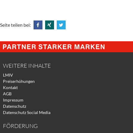
Seite teilen bei:
Share
Share
Tweet
@
@
@
Facebook
Xing
Twitter
WEITERE INHALTE
LMIV
Preiserhöhungen
Kontakt
AGB
Impressum
Datenschutz
Datenschutz Social Media
FÖRDERUNG