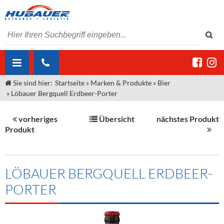
Sie sind hier:
Startseite
»
Marken & Produkte
»
Bier
ÜBER UNS
»
Löbauer Bergquell Erdbeer-Porter
AKTUELLES
Jobs
vorheriges
Übersicht
nächstes Produkt
MARKEN & PRODUKTE
Unser Liefergebiet
Angebote Gastronomie & Großhandel
Produkt
Gastronomie
DIENSTLEISTUNGEN
Unser Team
Innovation - Die Neue Art des Bierzapfens
Weine & Schaumwein
"DroughtMaster"
Großhandel
Kontakt
Sirup
Kommisionskauf & Lieferbedingungen
LÖBAUER BERGQUELL ERDBEER-
PORTER
Neuigkeiten
Spirituosen
Fremddienstleistungen
Termine
Bier