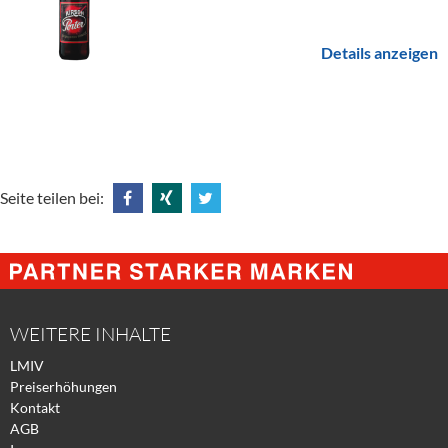
Details anzeigen
Seite teilen bei:
Share
Share
Tweet
@
@
@
Facebook
Xing
Twitter
WEITERE INHALTE
LMIV
Preiserhöhungen
Kontakt
AGB