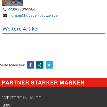
03591 / 2700841
montag@hubauer-bautzen.de
Weitere Artikel
Seite teilen bei:
Share
Share
Tweet
@
@
@
Facebook
Xing
Twitter
WEITERE INHALTE
LMIV