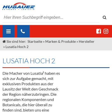
Sie sind hier:
Startseite
»
Marken & Produkte
»
Hersteller
ÜBER UNS
»
Lusatia Hoch 2
AKTUELLES
Jobs
LUSATIA HOCH 2
MARKEN & PRODUKTE
Unser Liefergebiet
Angebote Gastronomie & Großhandel
Gastronomie
Die Macher von Lusatia² haben es
DIENSTLEISTUNGEN
Unser Team
Innovation - Die Neue Art des Bierzapfens
Weine & Schaumwein
sich zur Aufgabe gemacht, mit
"DroughtMaster"
Großhandel
Kontakt
Sirup
Kommisionskauf & Lieferbedingungen
exklusiven Produkten aus der
Lausitz der Welt den Geschmack
Neuigkeiten
Spirituosen
Fremddienstleistungen
der Region näherzubringen. Die
regionalen Komponenten und
Termine
Bier
Botanicals, die hier überall zu
finden sind, bieten uns eine