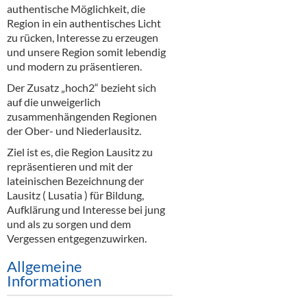
Alkoholfreie Getränke
authentische Möglichkeit, die
Region in ein authentisches Licht
Öle & Küchenartikel
zu rücken, Interesse zu erzeugen
und unsere Region somit lebendig
Kaffee
und modern zu präsentieren.
Der Zusatz „hoch2“ bezieht sich
Barzubehör
auf die unweigerlich
zusammenhängenden Regionen
Equipment
der Ober- und Niederlausitz.
Verpackung
Ziel ist es, die Region Lausitz zu
repräsentieren und mit der
Hygieneartikel & Desinfektion
lateinischen Bezeichnung der
Lausitz ( Lusatia ) für Bildung,
Aufklärung und Interesse bei jung
und als zu sorgen und dem
Vergessen entgegenzuwirken.
Allgemeine
Informationen