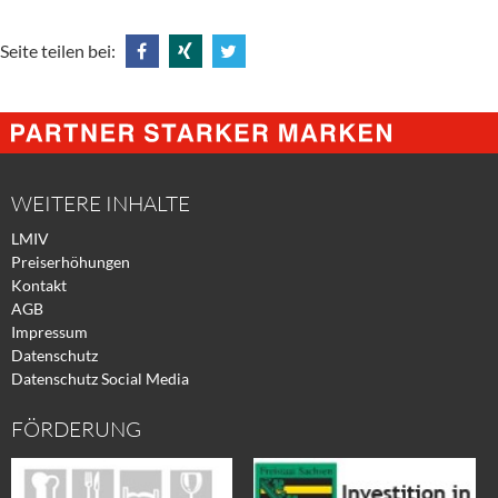
Seite teilen bei:
Share
Share
Tweet
@
@
@
Facebook
Xing
Twitter
WEITERE INHALTE
LMIV
Preiserhöhungen
Kontakt
AGB
Impressum
Datenschutz
Datenschutz Social Media
FÖRDERUNG