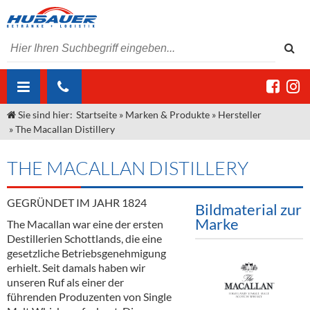
Sie sind hier:
Startseite
»
Marken & Produkte
»
Hersteller
ÜBER UNS
»
The Macallan Distillery
AKTUELLES
Jobs
THE MACALLAN DISTILLERY
MARKEN & PRODUKTE
Unser Liefergebiet
Angebote Gastronomie & Großhandel
Gastronomie
GEGRÜNDET IM JAHR 1824
DIENSTLEISTUNGEN
Unser Team
Innovation - Die Neue Art des Bierzapfens
Weine & Schaumwein
Bildmaterial zur
Marke
The Macallan war eine der ersten
"DroughtMaster"
Großhandel
Kontakt
Sirup
Kommisionskauf & Lieferbedingungen
Destillerien Schottlands, die eine
gesetzliche Betriebsgenehmigung
Neuigkeiten
Spirituosen
Fremddienstleistungen
erhielt. Seit damals haben wir
unseren Ruf als einer der
Termine
Bier
führenden Produzenten von Single