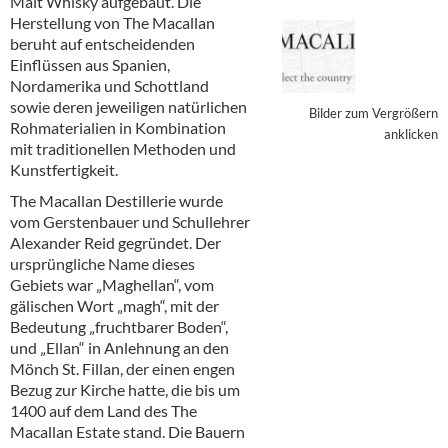
Malt Whisky aufgebaut. Die
Alkoholfreie Getränke
Herstellung von The Macallan
beruht auf entscheidenden
Öle & Küchenartikel
Einflüssen aus Spanien,
Nordamerika und Schottland
Kaffee
sowie deren jeweiligen natürlichen
Bilder zum Vergrößern
Rohmaterialien in Kombination
Barzubehör
anklicken
mit traditionellen Methoden und
Kunstfertigkeit.
Equipment
The Macallan Destillerie wurde
Verpackung
vom Gerstenbauer und Schullehrer
Alexander Reid gegründet. Der
Hygieneartikel & Desinfektion
ursprüngliche Name dieses
Gebiets war „Maghellan“, vom
gälischen Wort „magh“, mit der
Bedeutung „fruchtbarer Boden“,
und „Ellan“ in Anlehnung an den
Mönch St. Fillan, der einen engen
Bezug zur Kirche hatte, die bis um
1400 auf dem Land des The
Macallan Estate stand. Die Bauern