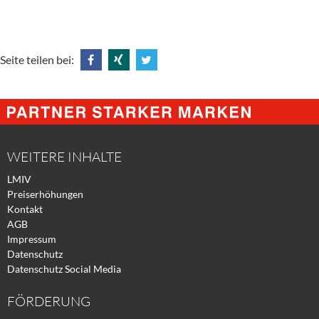
Seite teilen bei:
Share
Share
Tweet
@
@
@
Facebook
Xing
Twitter
WEITERE INHALTE
LMIV
Preiserhöhungen
Kontakt
AGB
Impressum
Datenschutz
Datenschutz Social Media
FÖRDERUNG