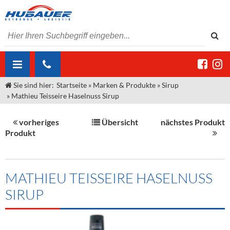
Sie sind hier:
Startseite
»
Marken & Produkte
»
Sirup
ÜBER UNS
»
Mathieu Teisseire Haselnuss Sirup
AKTUELLES
Jobs
vorheriges
Übersicht
nächstes Produkt
MARKEN & PRODUKTE
Unser Liefergebiet
Angebote Gastronomie & Großhandel
Produkt
Gastronomie
DIENSTLEISTUNGEN
Unser Team
Innovation - Die Neue Art des Bierzapfens
Weine & Schaumwein
"DroughtMaster"
Großhandel
Kontakt
Sirup
Kommisionskauf & Lieferbedingungen
MATHIEU TEISSEIRE HASELNUSS
SIRUP
Neuigkeiten
Spirituosen
Fremddienstleistungen
Termine
Bier