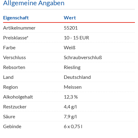
Allgemeine Angaben
Eigenschaft
Wert
Artikelnummer
55201
Preisklasse*
10 - 15 EUR
Farbe
Weiß
Verschluss
Schraubverschluß
Rebsorten
Riesling
Land
Deutschland
Region
Meissen
Alkoholgehalt
12,3 %
Restzucker
4,4 g/l
Säure
7,9 g/l
Gebinde
6 x 0,75 l