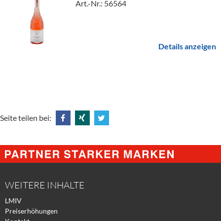
Art.-Nr.: 56564
Details anzeigen
Seite teilen bei:
Share
Share
Tweet
@
@
@
Facebook
Xing
Twitter
WEITERE INHALTE
LMIV
Preiserhöhungen