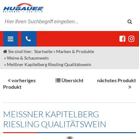
Sie sind hier:
Startseite
»
Marken & Produkte
ÜBER UNS
»
Weine & Schaumwein
»
Meißner Kapitelberg Riesling Qualitätswein
AKTUELLES
Jobs
MARKEN & PRODUKTE
Unser Liefergebiet
Angebote Gastronomie & Großhandel
vorheriges
Übersicht
nächstes Produkt
Produkt
Gastronomie
DIENSTLEISTUNGEN
Unser Team
Innovation - Die Neue Art des Bierzapfens
Weine & Schaumwein
"DroughtMaster"
Großhandel
Kontakt
Sirup
Kommisionskauf & Lieferbedingungen
MEISSNER KAPITELBERG R
Neuigkeiten
Spirituosen
Fremddienstleistungen
IESLING QUALITÄTSWEIN
Termine
Bier