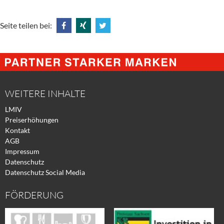
Seite teilen bei:
Share
Share
Tweet
@
@
@
Facebook
Xing
Twitter
WEITERE INHALTE
LMIV
Preiserhöhungen
Kontakt
AGB
Impressum
Datenschutz
Datenschutz Social Media
FÖRDERUNG