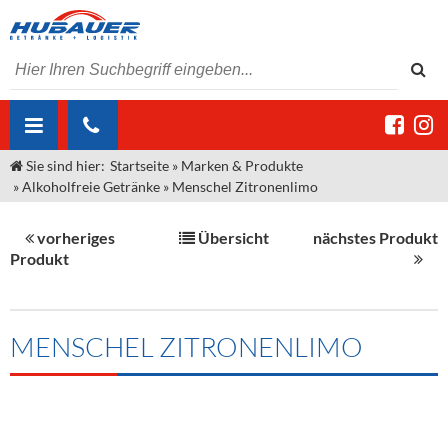
Sie sind hier:
Startseite
»
Marken & Produkte
ÜBER UNS
»
Alkoholfreie Getränke
»
Menschel Zitronenlimo
AKTUELLES
Jobs
vorheriges
Übersicht
nächstes Produkt
MARKEN & PRODUKTE
Unser Liefergebiet
Angebote Gastronomie & Großhandel
Produkt
Gastronomie
DIENSTLEISTUNGEN
Unser Team
Innovation - Die Neue Art des Bierzapfens
Weine & Schaumwein
"DroughtMaster"
Großhandel
Kontakt
Sirup
Kommisionskauf & Lieferbedingungen
MENSCHEL ZITRONENLIMO
Neuigkeiten
Spirituosen
Fremddienstleistungen
Termine
Bier