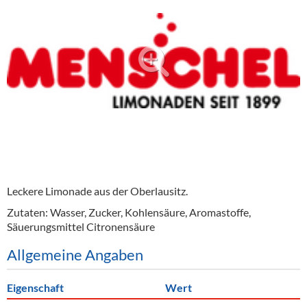
Alkoholfreie Getränke
Öle & Küchenartikel
Kaffee
Barzubehör
Equipment
Verpackung
Hygieneartikel & Desinfektion
Leckere Limonade aus der Oberlausitz.
Zutaten: Wasser, Zucker, Kohlensäure, Aromastoffe,
Säuerungsmittel Citronensäure
Allgemeine Angaben
Eigenschaft
Wert