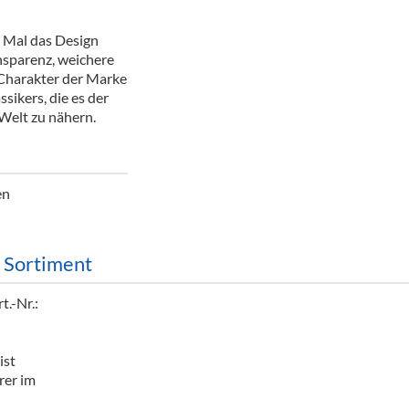
ör
n Mal das Design
nt
ansparenz, weichere
 Charakter der Marke
ung
sikers, die es der
Welt zu nähern.
tikel & Desinfektion
en
m Sortiment
t.-Nr.:
ist
rer im