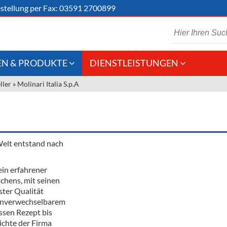
stellung
per Fax: 03591 2700899
N & PRODUKTE
DIENSTLEISTUNGEN
ller
»
Molinari Italia S.p.A
 Schaumwein
Gastronomie
Kommisionskauf &
Lieferbedingungen
Großhandel
Fremddienstleistungen
en
Welt entstand nach
ein erfahrener
reie Getränke
chens, mit seinen
ter Qualität
chenartikel
 unverwechselbarem
ssen Rezept bis
ichte der Firma