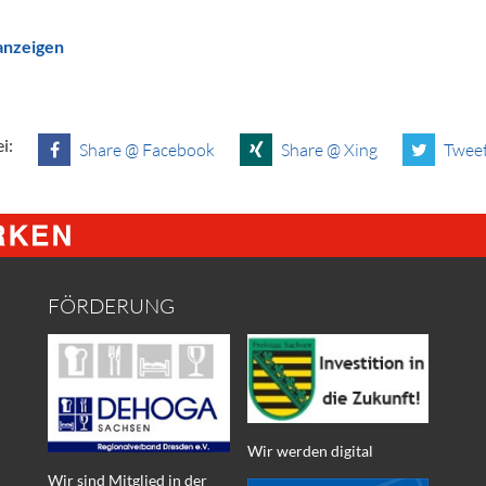
 anzeigen
i:
Share @ Facebook
Share @ Xing
Tweet
FÖRDERUNG
Wir werden digital
Wir sind Mitglied in der