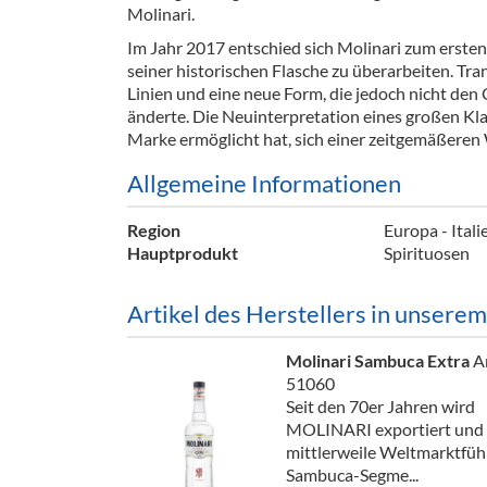
Molinari.
Barzubeh
Im Jahr 2017 entschied sich Molinari zum erste
Ausschankwagen
Equipme
seiner historischen Flasche zu überarbeiten. Tr
Linien und eine neue Form, die jedoch nicht den
Gläser
Verpack
änderte. Die Neuinterpretation eines großen Klas
Marke ermöglicht hat, sich einer zeitgemäßeren 
Kühlanhänger
Hygienear
Allgemeine Informationen
Theken + Zubehör
Region
Europa - Itali
Hauptprodukt
Spirituosen
Artikel des Herstellers in unsere
Molinari Sambuca Extra
Ar
51060
Seit den 70er Jahren wird
MOLINARI exportiert und 
mittlerweile Weltmarktfüh
Sambuca-Segme...