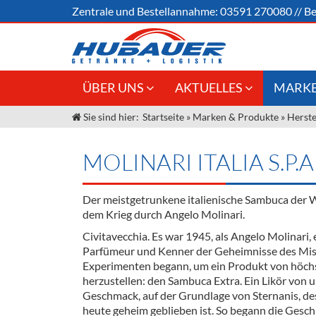
Zentrale und
Bestellannahme:
03591 270080
//
Be
ÜBER UNS
AKTUELLES
MARKE
Sie sind hier:
Startseite
»
Marken & Produkte
»
Herste
Jobs
Angebote Gastronomie &
Weine &
Großhandel
Unser Liefergebiet
Sirup
MOLINARI ITALIA S.P.A
Innovation - Die Neue Art des
Unser Team
Bierzapfens "DroughtMaster"
Spirituos
Der meistgetrunkene italienische Sambuca der 
Kontakt
Fassbier + Zubehör
Neuigkeiten
Bier
dem Krieg durch Angelo Molinari.
Civitavecchia. Es war 1945, als Angelo Molinari, 
Termine
Alkoholf
Parfümeur und Kenner der Geheimnisse des Mis
Experimenten begann, um ein Produkt von höchs
Öle & Kü
herzustellen: den Sambuca Extra. Ein Likör von
Geschmack, auf der Grundlage von Sternanis, de
Kaffee
heute geheim geblieben ist. So begann die Gesch