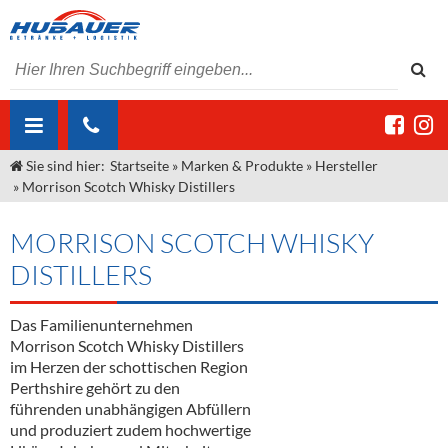
Sie sind hier:
Startseite
»
Marken & Produkte
»
Hersteller
ÜBER UNS
»
Morrison Scotch Whisky Distillers
AKTUELLES
Jobs
MORRISON SCOTCH WHISKY
MARKEN & PRODUKTE
Unser Liefergebiet
Angebote Gastronomie & Großhandel
DISTILLERS
Gastronomie
DIENSTLEISTUNGEN
Unser Team
Innovation - Die Neue Art des Bierzapfens
Weine & Schaumwein
Das Familienunternehmen
"DroughtMaster"
Großhandel
Kontakt
Sirup
Kommisionskauf & Lieferbedingungen
Morrison Scotch Whisky Distillers
im Herzen der schottischen Region
Neuigkeiten
Spirituosen
Fremddienstleistungen
Perthshire gehört zu den
führenden unabhängigen Abfüllern
Termine
Bier
und produziert zudem hochwertige