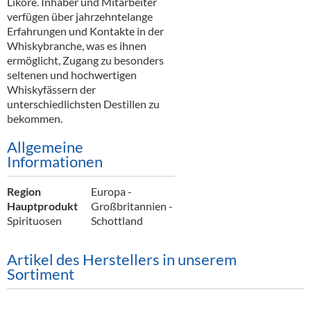
Liköre. Inhaber und Mitarbeiter
Alkoholfreie Getränke
verfügen über jahrzehntelange
Erfahrungen und Kontakte in der
Öle & Küchenartikel
Whiskybranche, was es ihnen
ermöglicht, Zugang zu besonders
Kaffee
seltenen und hochwertigen
Whiskyfässern der
Barzubehör
unterschiedlichsten Destillen zu
bekommen.
Equipment
Allgemeine
Verpackung
Informationen
Hygieneartikel & Desinfektion
Region
Europa -
Hauptprodukt
Großbritannien -
Spirituosen
Schottland
Artikel des Herstellers in unserem
Sortiment