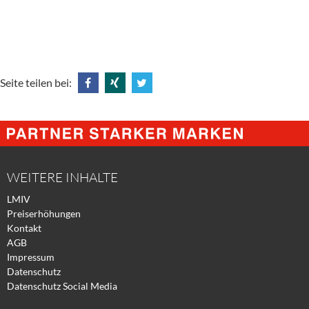
Seite teilen bei:
Share
Share
Tweet
@
@
@
Facebook
Xing
Twitter
WEITERE INHALTE
LMIV
Preiserhöhungen
Kontakt
AGB
Impressum
Datenschutz
Datenschutz Social Media