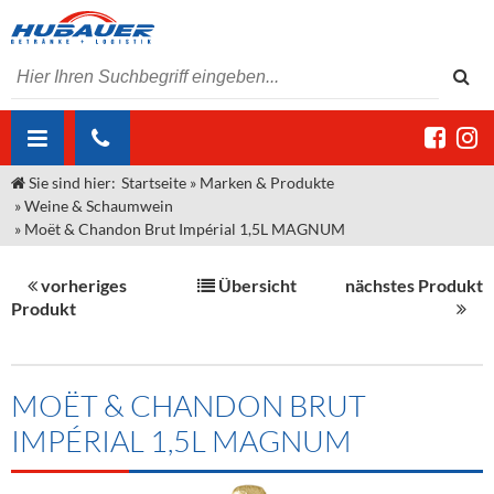
Sie sind hier:
Startseite
»
Marken & Produkte
ÜBER UNS
»
Weine & Schaumwein
»
Moët & Chandon Brut Impérial 1,5L MAGNUM
AKTUELLES
Jobs
MARKEN & PRODUKTE
Unser Liefergebiet
Angebote Gastronomie & Großhandel
vorheriges
Übersicht
nächstes Produkt
Produkt
Gastronomie
DIENSTLEISTUNGEN
Unser Team
Innovation - Die Neue Art des Bierzapfens
Weine & Schaumwein
"DroughtMaster"
Großhandel
Kontakt
Sirup
Kommisionskauf & Lieferbedingungen
MOËT & CHANDON BRUT
Neuigkeiten
Spirituosen
Fremddienstleistungen
IMPÉRIAL 1,5L MAGNUM
Termine
Bier