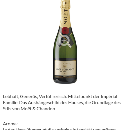
Alkoholfreie Getränke
Öle & Küchenartikel
Kaffee
Barzubehör
Equipment
Verpackung
Hygieneartikel & Desinfektion
Lebhaft, Generös, Verführerisch. Mittelpunkt der Impérial
Familie. Das Aushängeschild des Hauses, die Grundlage des
Stils von Moët & Chandon.
Aroma:
In der Nase überzeugt die spritzige Intensität von grünen