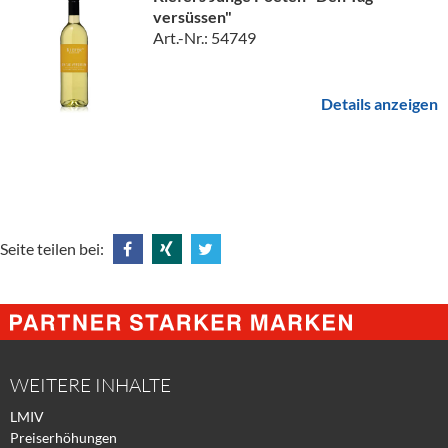
versüssen"
Art.-Nr.: 54749
Details anzeigen
Seite teilen bei:
Share
Share
Tweet
@
@
@
Facebook
Xing
Twitter
WEITERE INHALTE
LMIV
Preiserhöhungen