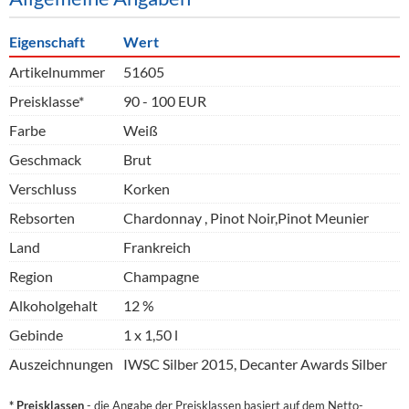
Eigenschaft
Wert
Artikelnummer
51605
Preisklasse*
90 - 100 EUR
Farbe
Weiß
Geschmack
Brut
Verschluss
Korken
Rebsorten
Chardonnay , Pinot Noir,Pinot Meunier
Land
Frankreich
Region
Champagne
Alkoholgehalt
12 %
Gebinde
1 x 1,50 l
Auszeichnungen
IWSC Silber 2015, Decanter Awards Silber
* Preisklassen
- die Angabe der Preisklassen basiert auf dem Netto-