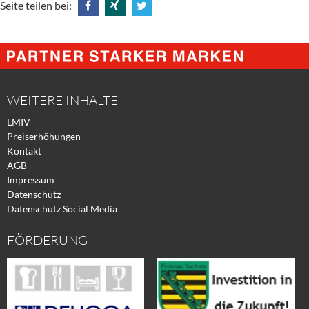
Seite teilen bei:
Share
Share
Tweet
@
@
@
Facebook
Xing
Twitter
WEITERE INHALTE
LMIV
Preiserhöhungen
Kontakt
AGB
Impressum
Datenschutz
Datenschutz Social Media
FÖRDERUNG