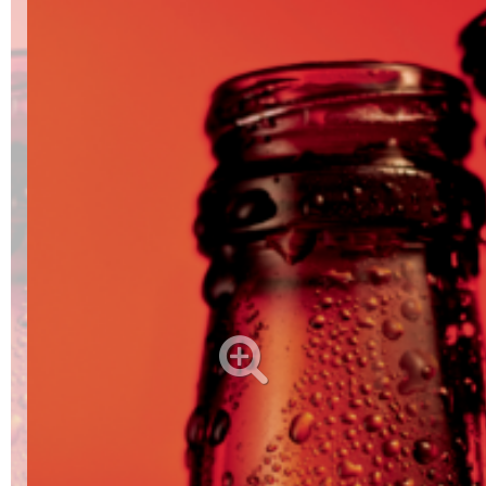
Alkoholfreie Getränke
Öle & Küchenartikel
Kaffee
Barzubehör
Equipment
Verpackung
Hygieneartikel & Desinfektion