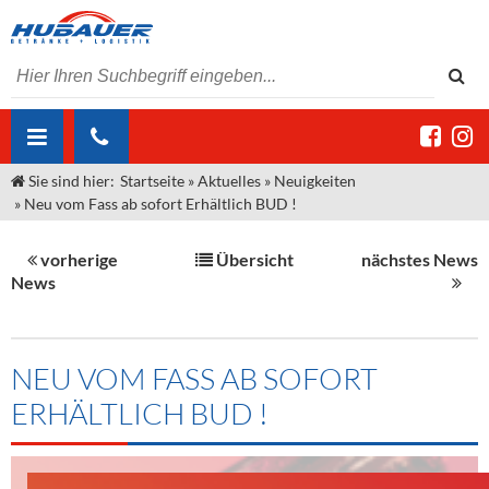
Sie sind hier:
Startseite
»
Aktuelles
»
Neuigkeiten
ÜBER UNS
»
Neu vom Fass ab sofort Erhältlich BUD !
AKTUELLES
Jobs
vorherige
Übersicht
nächstes News
MARKEN & PRODUKTE
Unser Liefergebiet
Angebote Gastronomie & Großhandel
News
Gastronomie
DIENSTLEISTUNGEN
Unser Team
Innovation - Die Neue Art des Bierzapfens
Weine & Schaumwein
"DroughtMaster"
Großhandel
Kontakt
Sirup
Kommisionskauf & Lieferbedingungen
NEU VOM FASS AB SOFORT
ERHÄLTLICH BUD !
Neuigkeiten
Spirituosen
Fremddienstleistungen
Termine
Bier