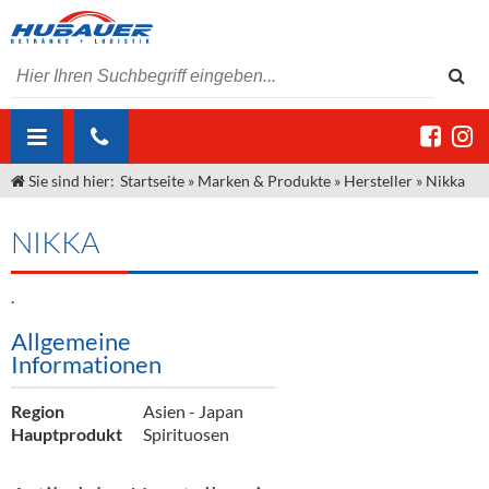
Sie sind hier:
Startseite
»
Marken & Produkte
»
Hersteller
»
Nikka
ÜBER UNS
AKTUELLES
Jobs
NIKKA
MARKEN & PRODUKTE
Unser Liefergebiet
Angebote Gastronomie & Großhandel
.
Gastronomie
DIENSTLEISTUNGEN
Unser Team
Innovation - Die Neue Art des Bierzapfens
Weine & Schaumwein
Allgemeine
Informationen
"DroughtMaster"
Großhandel
Kontakt
Sirup
Kommisionskauf & Lieferbedingungen
Neuigkeiten
Spirituosen
Fremddienstleistungen
Region
Asien - Japan
Hauptprodukt
Spirituosen
Termine
Bier