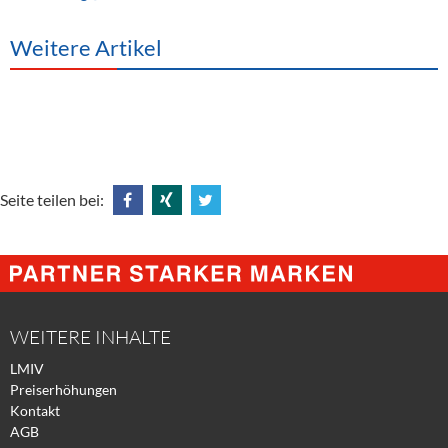
Weitere Artikel
Seite teilen bei:
Share
Share
Tweet
@
@
@
Facebook
Xing
Twitter
WEITERE INHALTE
LMIV
Preiserhöhungen
Kontakt
AGB