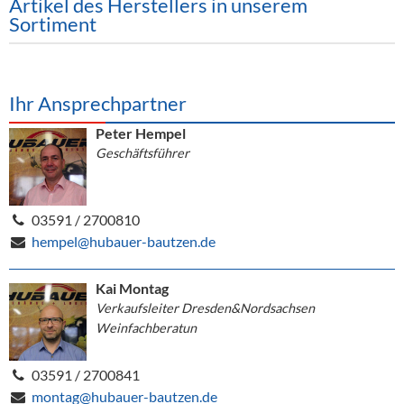
Artikel des Herstellers in unserem
Alkoholfreie Getränke
Sortiment
Öle & Küchenartikel
Kaffee
Ihr Ansprechpartner
Barzubehör
Peter Hempel
Geschäftsführer
Equipment
Verpackung
03591 / 2700810
Hygieneartikel & Desinfektion
hempel@hubauer-bautzen.de
Kai Montag
Verkaufsleiter Dresden&Nordsachsen
Weinfachberatun
03591 / 2700841
montag@hubauer-bautzen.de