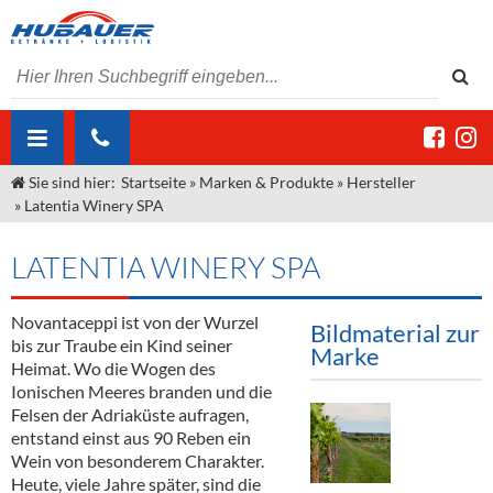
Sie sind hier:
Startseite
»
Marken & Produkte
»
Hersteller
ÜBER UNS
»
Latentia Winery SPA
AKTUELLES
Jobs
LATENTIA WINERY SPA
MARKEN & PRODUKTE
Unser Liefergebiet
Angebote Gastronomie & Großhandel
Gastronomie
Novantaceppi ist von der Wurzel
DIENSTLEISTUNGEN
Unser Team
Innovation - Die Neue Art des Bierzapfens
Weine & Schaumwein
Bildmaterial zur
bis zur Traube ein Kind seiner
Marke
"DroughtMaster"
Großhandel
Kontakt
Sirup
Kommisionskauf & Lieferbedingungen
Heimat. Wo die Wogen des
Ionischen Meeres branden und die
Neuigkeiten
Spirituosen
Fremddienstleistungen
Felsen der Adriaküste aufragen,
entstand einst aus 90 Reben ein
Termine
Bier
Wein von besonderem Charakter.
Heute, viele Jahre später, sind die