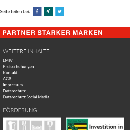
Seite teilen bei:
Share
Share
Tweet
@
@
@
Facebook
Xing
Twitter
WEITERE INHALTE
LMIV
Preiserhöhungen
Kontakt
AGB
Impressum
Datenschutz
Datenschutz Social Media
FÖRDERUNG