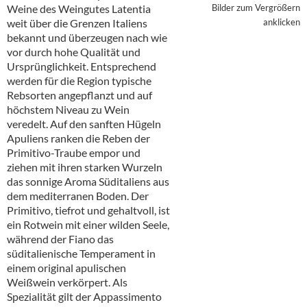
Alkoholfreie Getränke
Weine des Weingutes Latentia
Bilder zum Vergrößern
weit über die Grenzen Italiens
anklicken
Öle & Küchenartikel
bekannt und überzeugen nach wie
vor durch hohe Qualität und
Kaffee
Ursprünglichkeit. Entsprechend
werden für die Region typische
Barzubehör
Rebsorten angepflanzt und auf
höchstem Niveau zu Wein
Equipment
veredelt. Auf den sanften Hügeln
Apuliens ranken die Reben der
Verpackung
Primitivo-Traube empor und
ziehen mit ihren starken Wurzeln
Hygieneartikel & Desinfektion
das sonnige Aroma Süditaliens aus
dem mediterranen Boden. Der
Primitivo, tiefrot und gehaltvoll, ist
ein Rotwein mit einer wilden Seele,
während der Fiano das
süditalienische Temperament in
einem original apulischen
Weißwein verkörpert. Als
Spezialität gilt der Appassimento