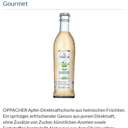
Gourmet
Alkoholfreie Getränke
Öle & Küchenartikel
Kaffee
Barzubehör
Equipment
Verpackung
Hygieneartikel & Desinfektion
OPPACHER Apfel-Direktsaftschorle aus heimischen Früchten.
Ein spritziger, erfrischender Genuss aus purem Direktsaft,
ohne Zusätze von Zucker, künstlichen Aromen sowie
Farbstoffen hergestellt. Natur pur aus dem Oberlausitzer