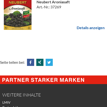
Neubert Aroniasaft
Art.-Nr.: 37269
Details anzeigen
Seite teilen bei:
Share
Share
Tweet
@
@
@
Facebook
Xing
Twitter
WEITERE INHALTE
LMIV