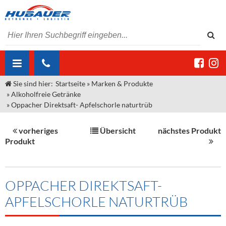
Sie sind hier:
Startseite
»
Marken & Produkte
ÜBER UNS
»
Alkoholfreie Getränke
»
Oppacher Direktsaft- Apfelschorle naturtrüb
AKTUELLES
Jobs
MARKEN & PRODUKTE
Unser Liefergebiet
Angebote Gastronomie & Großhandel
vorheriges
Übersicht
nächstes Produkt
Produkt
Gastronomie
DIENSTLEISTUNGEN
Unser Team
Innovation - Die Neue Art des Bierzapfens
Weine & Schaumwein
"DroughtMaster"
Großhandel
Kontakt
Sirup
Kommisionskauf & Lieferbedingungen
OPPACHER DIREKTSAFT-
Neuigkeiten
Spirituosen
Fremddienstleistungen
APFELSCHORLE NATURTRÜB
Termine
Bier