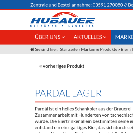
Zentrale und
Bestellannahme:
03591 270080
//
Be
ÜBER UNS
AKTUELLES
MARKE
Sie sind hier:
Startseite
»
Marken & Produkte
»
Bier
»
Jobs
Angebote Gastronomie &
Weine &
Großhandel
Unser Liefergebiet
Sirup
vorheriges Produkt
Innovation - Die Neue Art des
Unser Team
Bierzapfens "DroughtMaster"
Spirituos
Kontakt
Fassbier + Zubehör
Neuigkeiten
Bier
PARDAL LAGER
Termine
Alkoholf
Pardál ist ein helles Schankbier aus der Brauere
Öle & Kü
Zusammenarbeit mit Hunderten von tschechische
wurde. Die Biertrinker allein bestimmten seine 
Kaffee
entstand ein einzigartiges Bier, das sich durch 