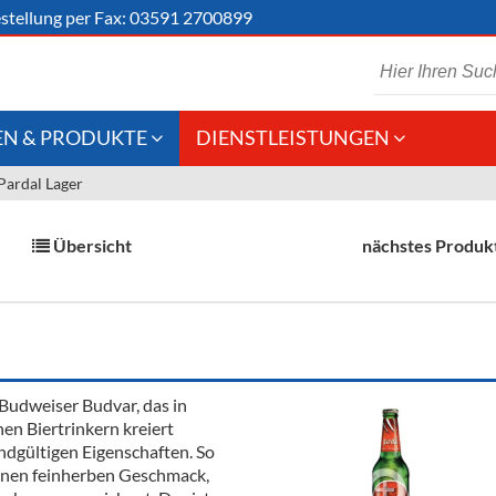
stellung
per Fax: 03591 2700899
N & PRODUKTE
DIENSTLEISTUNGEN
Pardal Lager
 Schaumwein
Gastronomie
Kommisionskauf &
Lieferbedingungen
Großhandel
Übersicht
nächstes Produk
Fremddienstleistungen
en
reie Getränke
i Budweiser Budvar, das in
chenartikel
n Biertrinkern kreiert
endgültigen Eigenschaften. So
seinen feinherben Geschmack,