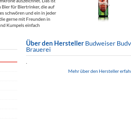
umkrone auszeichnet. Das ist
ör
 Bier für Biertrinker, die auf
s schwören und ein in jeder
nt
die gerne mit Freunden in
 und Kumpels einfach
ung
tikel & Desinfektion
Über den Hersteller
Budweiser Budv
Brauerei
.
Mehr über den Hersteller erfah