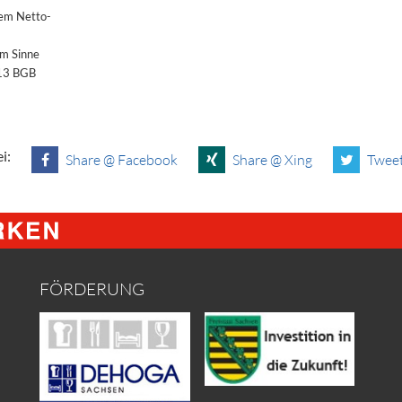
dem Netto-
im Sinne
§13 BGB
i:
Share @ Facebook
Share @ Xing
Tweet
FÖRDERUNG