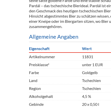
seine satte goldene Farbe und eine stabile Scha
Barzubeh
Pardál – das tschechische Bierideal. Pardál ist ein
den Geschmack des heutigen tschechischen Biere
Ausschankwagen
Equipme
Hinsicht abgestimmtes Bier zu schätzen wissen, 
einer Kneipe oder im Biergarten sitzen, wo Bier
Gläser
Verpack
zusammengehören.
Kühlanhänger
Hygienear
Allgemeine Angaben
Theken + Zubehör
Eigenschaft
Wert
Artikelnummer
11831
Preisklasse*
unter 1 EUR
Farbe
Goldgelb
Land
Tschechien
Region
Tschechien
Alkoholgehalt
4,5 %
Gebinde
20 x 0,50 l