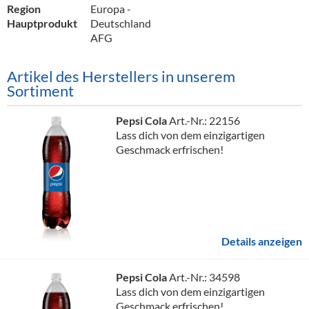
Alkoholfreie Getränke
Region
Europa -
Hauptprodukt
Deutschland
Öle & Küchenartikel
AFG
Kaffee
Artikel des Herstellers in unserem
Sortiment
Barzubehör
Equipment
Pepsi Cola
Art.-Nr.: 22156
Lass dich von dem einzigartigen
Verpackung
Geschmack erfrischen!
Hygieneartikel & Desinfektion
Details anzeigen
Pepsi Cola
Art.-Nr.: 34598
Lass dich von dem einzigartigen
Geschmack erfrischen!