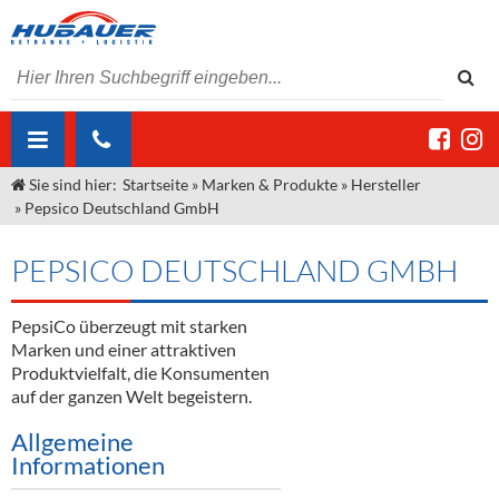
Sie sind hier:
Startseite
»
Marken & Produkte
»
Hersteller
ÜBER UNS
»
Pepsico Deutschland GmbH
AKTUELLES
Jobs
PEPSICO DEUTSCHLAND GMBH
MARKEN & PRODUKTE
Unser Liefergebiet
Angebote Gastronomie & Großhandel
Gastronomie
PepsiCo überzeugt mit starken
DIENSTLEISTUNGEN
Unser Team
Innovation - Die Neue Art des Bierzapfens
Weine & Schaumwein
Marken und einer attraktiven
"DroughtMaster"
Großhandel
Kontakt
Sirup
Kommisionskauf & Lieferbedingungen
Produktvielfalt, die Konsumenten
auf der ganzen Welt begeistern.
Neuigkeiten
Spirituosen
Fremddienstleistungen
Allgemeine
Informationen
Termine
Bier