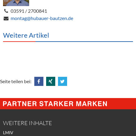
03591 / 2700841
montag@hubauer-bautzen.de
Weitere Artikel
Seite teilen bei:
Share
Share
Tweet
@
@
@
Facebook
Xing
Twitter
WEITERE INHALTE
LMIV