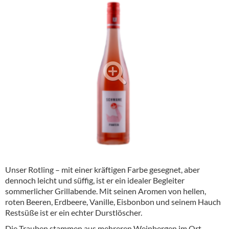
Alkoholfreie Getränke
Öle & Küchenartikel
Kaffee
Barzubehör
Equipment
Verpackung
Hygieneartikel & Desinfektion
Unser Rotling – mit einer kräftigen Farbe gesegnet, aber
dennoch leicht und süffig, ist er ein idealer Begleiter
sommerlicher Grillabende. Mit seinen Aromen von hellen,
roten Beeren, Erdbeere, Vanille, Eisbonbon und seinem Hauch
Restsüße ist er ein echter Durstlöscher.
Die Trauben stammen aus mehreren Weinbergen im Ort