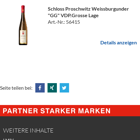
Schloss Proschwitz Weissburgunder
"GG" VDP.Grosse Lage
Art.-Nr.: 56415
Details anzeigen
Seite teilen bei:
Share
Share
Tweet
@
@
@
Facebook
Xing
Twitter
WEITERE INHALTE