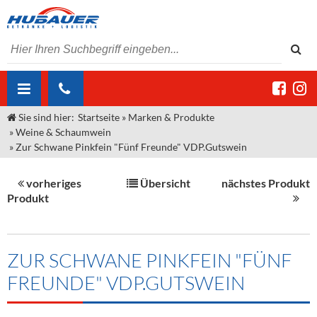
Sie sind hier:
Startseite
»
Marken & Produkte
ÜBER UNS
»
Weine & Schaumwein
»
Zur Schwane Pinkfein "Fünf Freunde" VDP.Gutswein
AKTUELLES
Jobs
MARKEN & PRODUKTE
Unser Liefergebiet
Angebote Gastronomie & Großhandel
vorheriges
Übersicht
nächstes Produkt
Produkt
Gastronomie
DIENSTLEISTUNGEN
Unser Team
Innovation - Die Neue Art des Bierzapfens
Weine & Schaumwein
"DroughtMaster"
Großhandel
Kontakt
Sirup
Kommisionskauf & Lieferbedingungen
ZUR SCHWANE PINKFEIN "FÜNF
Neuigkeiten
Spirituosen
Fremddienstleistungen
FREUNDE" VDP.GUTSWEIN
Termine
Bier