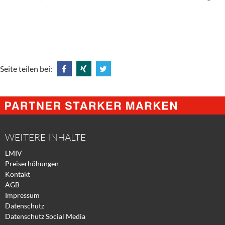
Seite teilen bei:
Share
Share
Tweet
@
@
@
Facebook
Xing
Twitter
WEITERE INHALTE
LMIV
Preiserhöhungen
Kontakt
AGB
Impressum
Datenschutz
Datenschutz Social Media