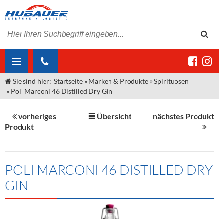
Sie sind hier:
Startseite
»
Marken & Produkte
»
Spirituosen
ÜBER UNS
»
Poli Marconi 46 Distilled Dry Gin
AKTUELLES
Jobs
vorheriges
Übersicht
nächstes Produkt
MARKEN & PRODUKTE
Unser Liefergebiet
Angebote Gastronomie & Großhandel
Produkt
Gastronomie
DIENSTLEISTUNGEN
Unser Team
Innovation - Die Neue Art des Bierzapfens
Weine & Schaumwein
"DroughtMaster"
Großhandel
Kontakt
Sirup
Kommisionskauf & Lieferbedingungen
POLI MARCONI 46 DISTILLED DRY
GIN
Neuigkeiten
Spirituosen
Fremddienstleistungen
Termine
Bier