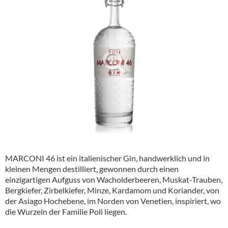
Alkoholfreie Getränke
Öle & Küchenartikel
Kaffee
Barzubehör
Equipment
Verpackung
Hygieneartikel & Desinfektion
MARCONI 46 ist ein italienischer Gin, handwerklich und in
kleinen Mengen destilliert, gewonnen durch einen
einzigartigen Aufguss von Wacholderbeeren, Muskat-Trauben,
Bergkiefer, Zirbelkiefer, Minze, Kardamom und Koriander, von
der Asiago Hochebene, im Norden von Venetien, inspiriert, wo
die Wurzeln der Familie Poli liegen.