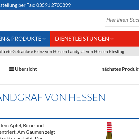
stellung
per Fax: 03591 2700899
N & PRODUKTE
DIENSTLEISTUNGEN
lfreie Getränke
»
Prinz von Hessen Landgraf von Hessen Riesling
 Schaumwein
Gastronomie
Kommisionskauf &
Lieferbedingungen
Großhandel
Übersicht
nächstes Produk
Fremddienstleistungen
en
LANDGRAF VON HESSEN
reie Getränke
chenartikel
ifem Apfel, Birne und
zentriert. Am Gaumen zeigt
truktur verleiht. Der