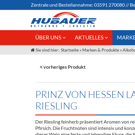
Zentrale und
Bestellannahme:
03591 270080
//
Be
ÜBER UNS
AKTUELLES
MARKE
Sie sind hier:
Startseite
»
Marken & Produkte
»
Alkoho
Jobs
Angebote Gastronomie &
Weine &
Großhandel
Unser Liefergebiet
Sirup
vorheriges Produkt
Innovation - Die Neue Art des
Unser Team
Bierzapfens "DroughtMaster"
Spirituos
Kontakt
Fassbier + Zubehör
Neuigkeiten
Bier
PRINZ VON HESSEN 
Termine
Alkoholf
RIESLING
Öle & Kü
Der Riesling feinherb präsentiert Aromen von re
Kaffee
Pfirsich. Die Fruchtnoten sind intensiv und kon
dieser Wein eine feste und lebendige Säure, die S