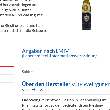
ör
nd hervorzubringen und
einige weiße Blüten
nt
cht den Mund wässrig, mit
ung
ne Riesling leicht und hat ein
kteristisch für die Rebsorte
tikel & Desinfektion
Angaben nach LMIV
(Lebensmittel-Informationsverordnung)
Sulfite
Über den Hersteller
VDP Weingut Pr
von Hessen
Das Weingut Prinz von Hessen in Johannisberg im
Rheingau gehört zu den bedeutendsten Riesling-