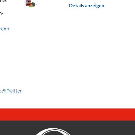
ines
Details anzeigen
r
n-
ren »
 @ Twitter