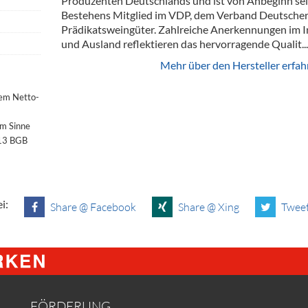
Produzenten Deutschlands und ist von Anbeginn se
Bestehens Mitglied im VDP, dem Verband Deutsche
Prädikatsweingüter. Zahlreiche Anerkennungen im I
und Ausland reflektieren das hervorragende Qualit...
Mehr über den Hersteller erfah
dem Netto-
im Sinne
§13 BGB
i:
Share @ Facebook
Share @ Xing
Tweet
FÖRDERUNG