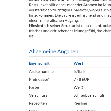
Barzubeh
Restzucker hilft dabei, mehr der Aromen im Mu
verstärkt den fruchtigen Charakter, wobei auch 
Ausschankwagen
Equipme
hinzukommen. Die Säure ist erfrischend und ma
einem mineralischen Abgang.
Gläser
Verpack
Hinsichtlich seiner Struktur ist dieser halbtrocke
frisches und erfrischendes Mundgefühl, das chara
Kühlanhänger
Hygienear
ist.
Theken + Zubehör
Allgemeine Angaben
Eigenschaft
Wert
Artikelnummer
57855
Preisklasse*
7 - 8 EUR
Farbe
Weiß
Verschluss
Schraubverschluß
Rebsorten
Riesling
Land
Deutschland