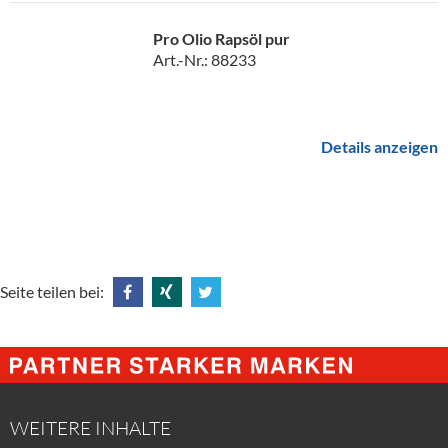
Pro Olio Rapsöl pur
Art.-Nr.: 88233
Details anzeigen
Seite teilen bei:
Share
Share
Tweet
@
@
@
Facebook
Xing
Twitter
WEITERE INHALTE