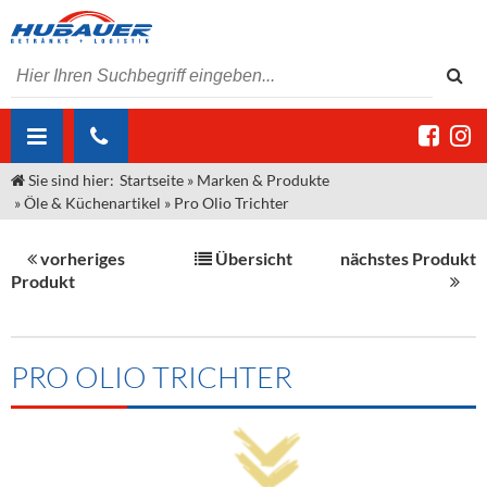
Sie sind hier:
Startseite
»
Marken & Produkte
ÜBER UNS
»
Öle & Küchenartikel
»
Pro Olio Trichter
AKTUELLES
Jobs
vorheriges
Übersicht
nächstes Produkt
MARKEN & PRODUKTE
Unser Liefergebiet
Angebote Gastronomie & Großhandel
Produkt
Gastronomie
DIENSTLEISTUNGEN
Unser Team
Innovation - Die Neue Art des Bierzapfens
Weine & Schaumwein
"DroughtMaster"
Großhandel
Kontakt
Sirup
Kommisionskauf & Lieferbedingungen
PRO OLIO TRICHTER
Neuigkeiten
Spirituosen
Fremddienstleistungen
Termine
Bier