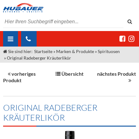
Sie sind hier:
Startseite
»
Marken & Produkte
»
Spirituosen
ÜBER UNS
»
Original Radeberger Kräuterlikör
AKTUELLES
Jobs
vorheriges
Übersicht
nächstes Produkt
MARKEN & PRODUKTE
Unser Liefergebiet
Angebote Gastronomie & Großhandel
Produkt
Gastronomie
DIENSTLEISTUNGEN
Unser Team
Innovation - Die Neue Art des Bierzapfens
Weine & Schaumwein
"DroughtMaster"
Großhandel
Kontakt
Sirup
Kommisionskauf & Lieferbedingungen
ORIGINAL RADEBERGER
KRÄUTERLIKÖR
Neuigkeiten
Spirituosen
Fremddienstleistungen
Termine
Bier