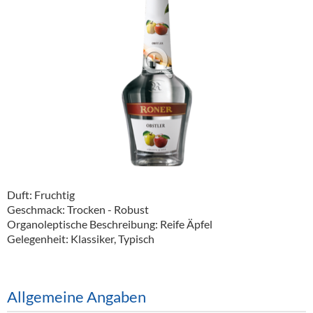
Alkoholfreie Getränke
Öle & Küchenartikel
Kaffee
Barzubehör
Equipment
Verpackung
Hygieneartikel & Desinfektion
Duft: Fruchtig
Geschmack: Trocken - Robust
Organoleptische Beschreibung: Reife Äpfel
Gelegenheit: Klassiker, Typisch
Allgemeine Angaben