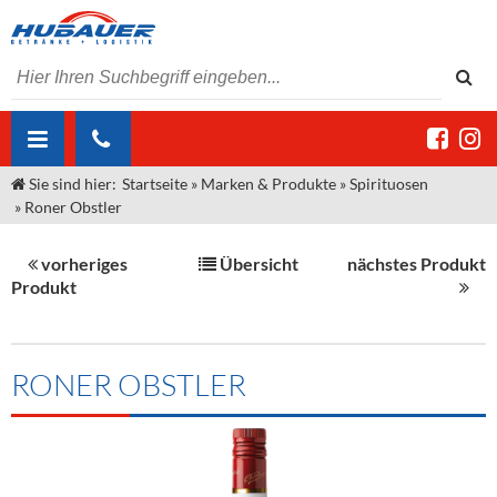
Sie sind hier:
Startseite
»
Marken & Produkte
»
Spirituosen
ÜBER UNS
»
Roner Obstler
AKTUELLES
Jobs
vorheriges
Übersicht
nächstes Produkt
MARKEN & PRODUKTE
Unser Liefergebiet
Angebote Gastronomie & Großhandel
Produkt
Gastronomie
DIENSTLEISTUNGEN
Unser Team
Innovation - Die Neue Art des Bierzapfens
Weine & Schaumwein
"DroughtMaster"
Großhandel
Kontakt
Sirup
Kommisionskauf & Lieferbedingungen
RONER OBSTLER
Neuigkeiten
Spirituosen
Fremddienstleistungen
Termine
Bier