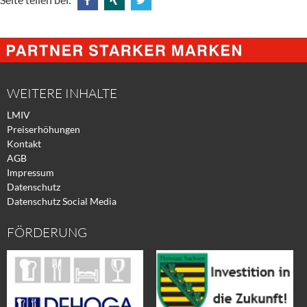
Share
Share
Tweet
@
@
@
Facebook
Xing
Twitter
WEITERE INHALTE
LMIV
Preiserhöhungen
Kontakt
AGB
Impressum
Datenschutz
Datenschutz Social Media
FÖRDERUNG