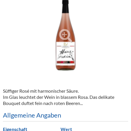
Alkoholfreie Getränke
Öle & Küchenartikel
Kaffee
Barzubehör
Equipment
Verpackung
Hygieneartikel & Desinfektion
Süffiger Rosé mit harmonischer Säure.
Im Glas leuchtet der Wein in blassem Rosa. Das delikate
Bouquet duftet fein nach roten Beeren...
Allgemeine Angaben
Eigenschaft
Wert