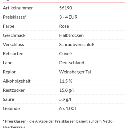
Artikelnummer
56190
Preisklasse*
3 - 4 EUR
Farbe
Rose
Geschmack
Halbtrocken
Verschluss
Schraubverschluß
Rebsorten
Cuveé
Land
Deutschland
Region
Weinsberger Tal
Alkoholgehalt
11,5 %
Restzucker
15,8 g/l
Säure
5,9 g/l
Gebinde
6 x 1,00 l
* Preisklassen
- die Angabe der Preisklassen basiert auf dem Netto-
Flaschenpreis.