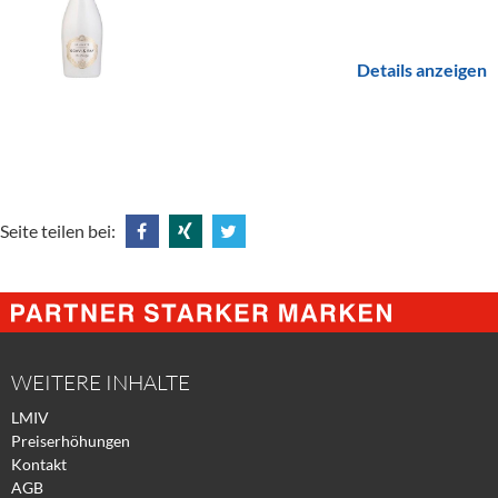
Details anzeigen
Seite teilen bei:
Share
Share
Tweet
@
@
@
Facebook
Xing
Twitter
WEITERE INHALTE
LMIV
Preiserhöhungen
Kontakt
AGB