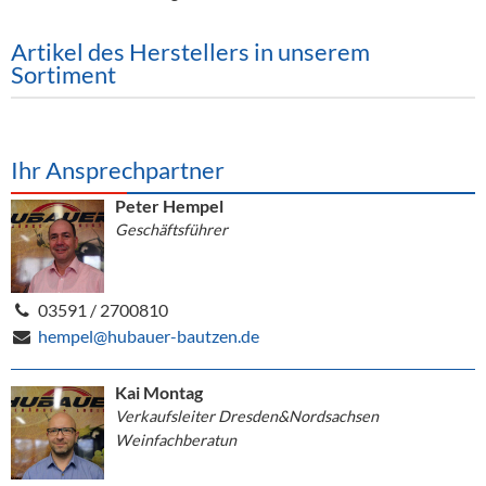
Alkoholfreie Getränke
Artikel des Herstellers in unserem
Öle & Küchenartikel
Sortiment
Kaffee
Barzubehör
Ihr Ansprechpartner
Equipment
Peter Hempel
Geschäftsführer
Verpackung
Hygieneartikel & Desinfektion
03591 / 2700810
hempel@hubauer-bautzen.de
Kai Montag
Verkaufsleiter Dresden&Nordsachsen
Weinfachberatun