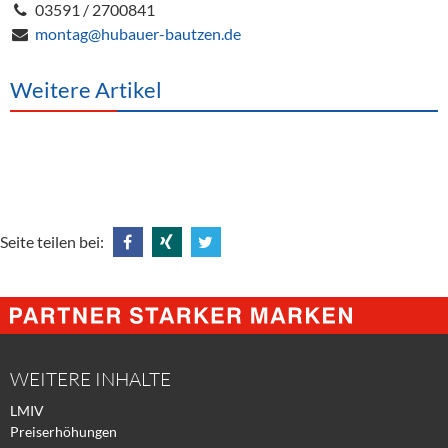
03591 / 2700841
montag@hubauer-bautzen.de
Weitere Artikel
Seite teilen bei:
Share
Share
Tweet
@
@
@
Facebook
Xing
Twitter
WEITERE INHALTE
LMIV
Preiserhöhungen