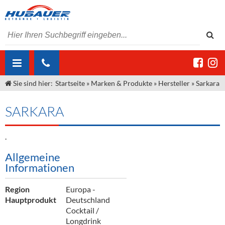
Sie sind hier:
Startseite
»
Marken & Produkte
»
Hersteller
»
Sarkara
ÜBER UNS
AKTUELLES
Jobs
SARKARA
MARKEN & PRODUKTE
Unser Liefergebiet
Angebote Gastronomie & Großhandel
.
Gastronomie
DIENSTLEISTUNGEN
Unser Team
Innovation - Die Neue Art des Bierzapfens
Weine & Schaumwein
Allgemeine
Informationen
"DroughtMaster"
Großhandel
Kontakt
Sirup
Kommisionskauf & Lieferbedingungen
Neuigkeiten
Spirituosen
Fremddienstleistungen
Region
Europa -
Hauptprodukt
Deutschland
Termine
Bier
Cocktail /
Longdrink