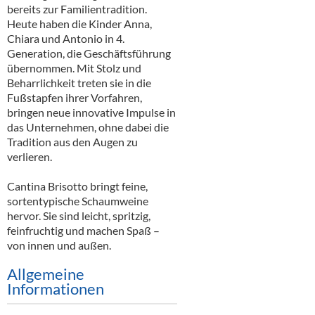
Alkoholfreie Getränke
bereits zur Familientradition.
Heute haben die Kinder Anna,
Öle & Küchenartikel
Chiara und Antonio in 4.
Generation, die Geschäftsführung
Kaffee
übernommen. Mit Stolz und
Beharrlichkeit treten sie in die
Barzubehör
Fußstapfen ihrer Vorfahren,
bringen neue innovative Impulse in
Equipment
das Unternehmen, ohne dabei die
Tradition aus den Augen zu
Verpackung
verlieren.
Hygieneartikel & Desinfektion
Cantina Brisotto bringt feine,
sortentypische Schaumweine
hervor. Sie sind leicht, spritzig,
feinfruchtig und machen Spaß –
von innen und außen.
Allgemeine
Informationen