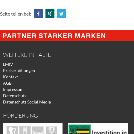
Seite teilen bei:
Share
Share
Tweet
@
@
@
Facebook
Xing
Twitter
WEITERE INHALTE
LMIV
Preiserhöhungen
Kontakt
AGB
Impressum
Datenschutz
Datenschutz Social Media
FÖRDERUNG