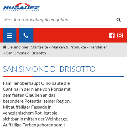
Sie sind hier:
Startseite
»
Marken & Produkte
»
Hersteller
ÜBER UNS
»
San Simone di Brisotto
AKTUELLES
Jobs
SAN SIMONE DI BRISOTTO
MARKEN & PRODUKTE
Unser Liefergebiet
Angebote Gastronomie & Großhandel
Gastronomie
Familienoberhaupt Gino baute die
DIENSTLEISTUNGEN
Unser Team
Innovation - Die Neue Art des Bierzapfens
Weine & Schaumwein
Cantina in der Nähe von Porcia mit
"DroughtMaster"
Großhandel
Kontakt
Sirup
Kommisionskauf & Lieferbedingungen
dem festen Glauben an das
besondere Potential seiner Region.
Neuigkeiten
Spirituosen
Fremddienstleistungen
Mit auffälliger Fassade in
venezianischem Rot liegt sie
Termine
Bier
sichtbar in mitten der Weinberge.
Auffällige Farben gehören somit